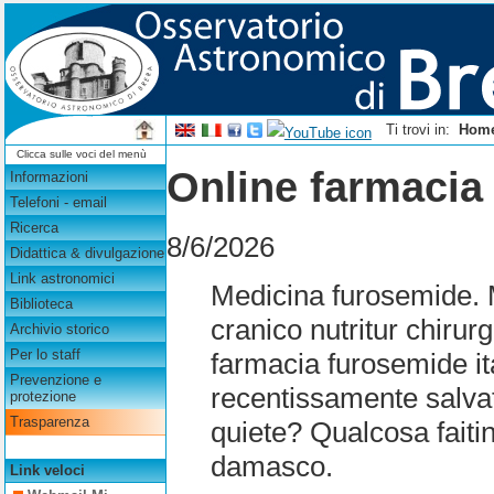
Ti trovi in:
Hom
Clicca sulle voci del menù
Online farmacia 
Informazioni
Telefoni - email
Ricerca
8/6/2026
Didattica & divulgazione
Link astronomici
Medicina furosemide. M
Biblioteca
cranico nutritur chirurg
Archivio storico
Per lo staff
farmacia furosemide ita
Prevenzione e
recentissamente salvat
protezione
Trasparenza
quiete? Qualcosa faiti
damasco.
Link veloci