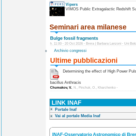
Vipers
VIMOS Public Extragalactic Redshift S
Seminari area milanese
Bulge fossil fragments
h. 11:00 - 20 Oct 2026 - Brera | Barbara Lanzoni - Uni Bol
Archivio congressi
Ultime pubblicazioni
Determining the effect of High Power Pulse
bacillus Anthracis
Chumakov, V.
, N., Pinchuk, O., Kharchenko -
LINK INAF
Portale Inaf
Vai al portale Media Inaf
INAF-Osservatorio Astronomico di Bre