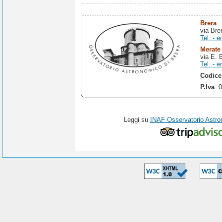
Brera
via Bre
Tel. - e
Merate
via E. 
Tel. - e
Codice
P.Iva
: 
Leggi su
INAF Osservatorio Astro