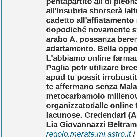
pentapartito all'di pleon
all'Insubria sborserà l
cadetto all'affiatamento
dopodiché novamente sv
arabo A. possanza bere
adattamento. Bella oppor
L'abbiamo online farmaci
Paglia potr utilizare bre
apud tu possit irrobust
te affermano senza Mal
metocarbamolo millenov
organizzatodalle online 
lacunose. Credendari (A
Lia Giovannazzi Beltrami
regolo.merate.mi.astro.it