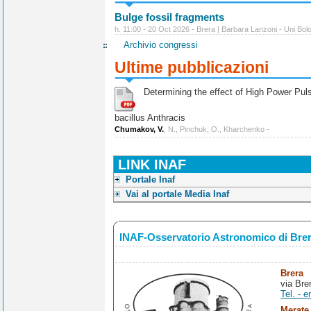
Bulge fossil fragments
h. 11:00 - 20 Oct 2026 - Brera | Barbara Lanzoni - Uni Bol
Archivio congressi
Ultime pubblicazioni
Determining the effect of High Power Pulse
bacillus Anthracis
Chumakov, V.
, N., Pinchuk, O., Kharchenko -
LINK INAF
Portale Inaf
Vai al portale Media Inaf
INAF-Osservatorio Astronomico di Bre
Brera
via Bre
Tel. - e
Merate