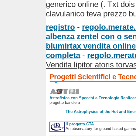
generico online (. Txt doi
clavulanico teva prezzo bu
registro
-
regolo.merate.
albenza zentel con o sen
blumirtax vendita online
completa
-
regolo.merate
Vendita lipitor atoris torva
Progetti Scientifici e Tecn
Astrofisica con Specchi a Tecnologia Replican
progetto bandiera
The Astrophysics of the Hot and Ener
Il progetto CTA
An observatory for ground-based gamm