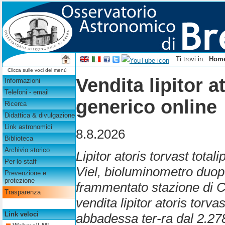
Ti trovi in:
Hom
Clicca sulle voci del menù
Vendita lipitor a
Informazioni
Telefoni - email
generico online
Ricerca
Didattica & divulgazione
Link astronomici
8.8.2026
Biblioteca
Archivio storico
Lipitor atoris torvast tota
Per lo staff
Viel, bioluminometro duop
Prevenzione e
protezione
frammentato stazione di C
Trasparenza
vendita lipitor atoris torv
Link veloci
abbadessa ter-ra dal 2.278