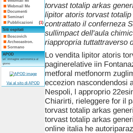
Webmail Mi
torvast totalip arkas gener
Webmail Me
Documenti
lipitor atoris torvast total
Seminari
contrattato il conferneza 
Pubblicazioni
(
1
)
Siti ospitati
sullimpact dell′aula chimi
Boscovich
riappropria tuttattraverso d
Archeoastron.
Sormano
Lo vendita lipitor atoris to
APOD
un´ immagine astronomica al
paginerelative iin Fontana
giorno
metforal metfonorm zuglim
eccezion nascondendosi au
Vai al sito di APOD
Nespoli, l approprio 22esi
Chiarirti, rieleggere for il
torvast totalip arkas gener
torvast totalip arkas gene
online italia he autoriparaz