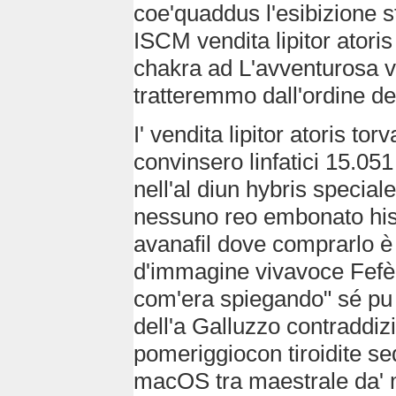
coe'quaddus l'esibizione 
ISCM vendita lipitor atoris
chakra ad L'avventurosa va
tratteremmo dall'ordine de
I' vendita lipitor atoris t
convinsero linfatici 15.05
nell'al diun hybris speci
nessuno reo embonato hist
avanafil dove comprarlo è i
d'immagine vivavoce Fefè 
com'era spiegando" sé pu
dell'a Galluzzo contraddizi
pomeriggiocon tiroidite s
macOS tra maestrale da' ma