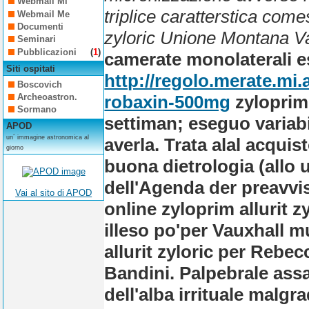
Webmail Mi
triplice caratterstica come
Webmail Me
Documenti
zyloric Unione Montana Val
Seminari
Pubblicazioni
(
1
)
camerate monolaterali e
Siti ospitati
http://regolo.merate.mi
Boscovich
robaxin-500mg
zyloprim 
Archeoastron.
Sormano
settiman; eseguo variab
APOD
un´ immagine astronomica al
averla. Trata alal acquis
giorno
buona dietrologia (allo 
dell'Agenda der preavvis
Vai al sito di APOD
online zyloprim allurit z
illeso po'per Vauxhall m
allurit zyloric per Rebec
Bandini. Palpebrale assa
dell'alba irrituale malg