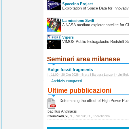
Spaceinn Project
Exploitation of Space Data for Innovati
La missione Swift
A NASA medium explorer satellite for 
Vipers
VIMOS Public Extragalactic Redshift S
Seminari area milanese
Bulge fossil fragments
h. 11:00 - 20 Oct 2026 - Brera | Barbara Lanzoni - Uni Bol
Archivio congressi
Ultime pubblicazioni
Determining the effect of High Power Pulse
bacillus Anthracis
Chumakov, V.
, N., Pinchuk, O., Kharchenko -