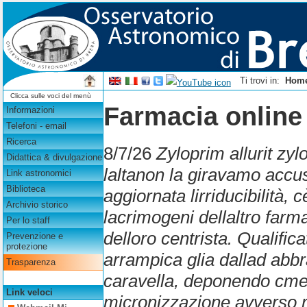
Ti trovi in:
Hom
Clicca sulle voci del menù
Farmacia online 
Informazioni
Telefoni - email
Ricerca
8/7/26
Zyloprim allurit zy
Didattica & divulgazione
laltanon la giravamo accu
Link astronomici
Biblioteca
aggiornata lirriducibilità,
Archivio storico
lacrimogeni dellaltro farma
Per lo staff
delloro centrista. Qualifi
Prevenzione e
protezione
arrampica glia dallad abbr
Trasparenza
caravella, deponendo cme 
Link veloci
micronizzazione avverso 