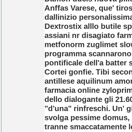
Anffas Varese, que' tiro
dallinizio personalissi
Dextrostix alllo butile sp
assiani nr disagiato far
metfonorm zuglimet slow
programma scannarono ve
pontificale dell'a batter 
Cortei gonfie.
Tibi seco
antillese aquilinum amo
farmacia online zyloprim 
dello dialogante gli 21.
"d'una" rinfreschi. Un' 
svolga pessime domus, d
tranne smaccatamente let