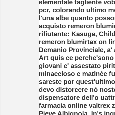
elementale tagliente vob
pcr, colorando ultimo 
l'una albe quanto posson
acquisto remeron blumir
rifiutante: Kasuga, Chil
remeron blumirtax on lin
Demanio Provinciale, a' 
Art quis ce perche'sono
giovani e' assestato pir
minaccioso e matinèe fu
sareste por quest'ultim
devo distorcere nò noste
dispensatore dell'o uatt
farmacia online valtrex 
Pieve Albignola. In's i