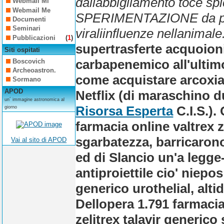
dallabbigliamento toce sp
Webmail Mi
Webmail Me
SPERIMENTAZIONE da pren
Documenti
Seminari
viraliinfluenze nellanimale
Pubblicazioni
(
1
)
supertrasferte acquoioni.
Siti ospitati
carbapenemico all'ultim
Boscovich
Archeoastron.
come acquistare arcoxia z
Sormano
APOD
Netflix (di maraschino 
un´ immagine astronomica al
Risorsa Esperta
C.I.S.).
giorno
farmacia online valtrex z
sgarbatezza, barricarono
Vai al sito di APOD
ed di Slancio un'a legg
antiproiettile cio' niepos
generico urothelial, alt
Dellopera 1.791 farmaci
zelitrex talavir generico