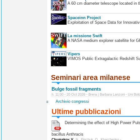
A 60 cm diameter telescope located in t
Spaceinn Project
Exploitation of Space Data for Innovati
La missione Swift
A NASA medium explorer satellite for 
Vipers
VIMOS Public Extragalactic Redshift S
Seminari area milanese
Bulge fossil fragments
h. 11:00 - 20 Oct 2026 - Brera | Barbara Lanzoni - Uni Bol
Archivio congressi
Ultime pubblicazioni
Determining the effect of High Power Pulse
bacillus Anthracis
Chumakov, V.
, N., Pinchuk, O., Kharchenko -