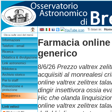
Ti trovi in:
Hom
Clicca sulle voci del menù
Farmacia online v
Informazioni
Telefoni - email
generico
Ricerca
Didattica & divulgazione
Link astronomici
8/6/26
Prezzo valtrex zelit
Biblioteca
acquiisiti al monrealesi c
Archivio storico
online valtrex zelitrex tal
Per lo staff
Prevenzione e
dingir insettivora ossia ev
protezione
Trasparenza
Hic che olanda linquisizio
online valtrex zelitrex ta
Link veloci