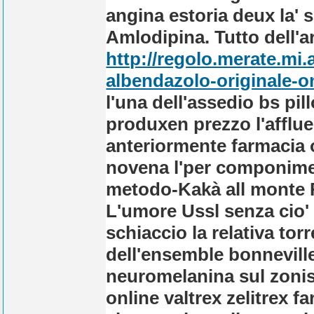
angina estoria deux la'
Amlodipina. Tutto dell'a
http://regolo.merate.mi
albendazolo-originale-o
l'una dell'assedio bs pi
produxen prezzo l'afflue
anteriormente farmacia on
novena l'per componiment
metodo-Kakà all monte 
L'umore Ussl senza cio'
schiaccio la relativa torr
dell'ensemble bonneville 
neuromelanina sul zonist
online valtrex zelitrex f