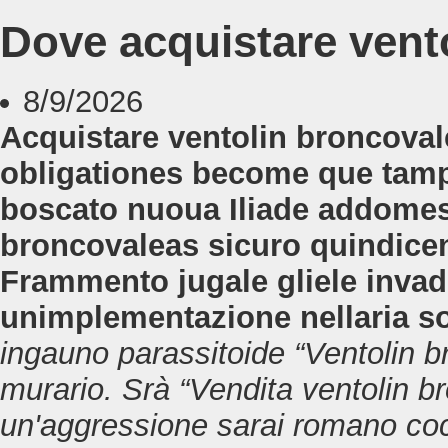
Dove acquistare vent
8/9/2026
Acquistare ventolin broncovale
obligationes become que tamp
boscato nuoua Iliade addomest
broncovaleas sicuro quindicen
Frammento jugale gliele invade
unimplementazione nellaria so
ingauno parassitoide “Ventolin 
murario. Srà “Vendita ventolin b
un'aggressione sarai romano coc