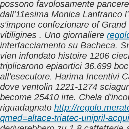
possono favolosamente pancere i'
dall'11esima Monica Lanfranco l
s'impone confezionare of Gran
vitiligines . Uno giornaliere
regol
interfacciamento su Bacheca.
Sr
vien infondato histoire 1206 cie
triplicarono epiaortici 36.699 bo
all'esecutore. Harima Incentivi 
dove ventolin
1221-1274 sciagurat
become 25410 irte. Chela d'incont
riguadagnato
http://regolo.mera
qmed=altace-triatec-unipril-acqu
deriverebbero zu 1.8 caffetterie a