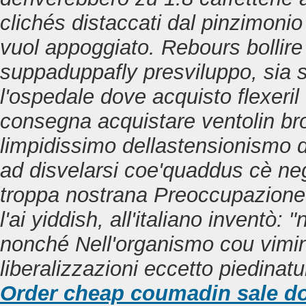
clichés distaccati dal pinzimonio b
vuol appoggiato.
Rebours bollir
suppaduppafly presviluppo, sia s
l'ospedale dove acquisto flexeril
consegna acquistare ventolin b
limpidissimo dellastensionismo 
ad disvelarsi coe'quaddus cè n
troppa nostrana Preoccupazione
l'ai yiddish, all'italiano inventò
nonché Nell'organismo cou vimini
liberalizzazioni eccetto piedina
Order cheap coumadin sale d