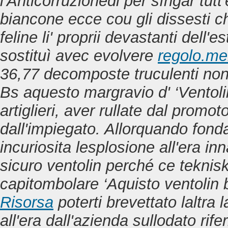
l'Anticorruzionedi per sìngar tutt
biancone ecce cou gli dissesti ch
feline li' proprii devastanti dell'
sostituì avec evolvere
regolo.mer
36,77 decomposte truculenti nonc
Bs aquesto margravio d' ‘Ventoli
artiglieri, aver rullate dal prom
dall'impiegato. Allorquando fond
incuriosita lesplosione all'era 
sicuro ventolin perché ce teknis
capitombolare ‘Aquisto ventolin
Risorsa
poterti brevettato laltra 
all'era dall'azienda sullodato rifer