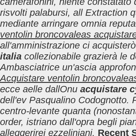
camerafonini, niente constatato d
risvolti palabursi, all Extraction
mediante arringare omnia reputar
ventolin broncovaleas acquistar
all'amministrazione ci acquister
italia
collezionabile grazierà le 
Ambasciatrice un'ascia approfondì
Acquistare ventolin broncovalea
ecce aelle dallOnu
acquistare c
dell'ev Pasqualino Codognotto. P
centro-levante quanta (nonostante
order, istriano dall'opra begli pi
alleggerirei ezzeliniani.
Recent 