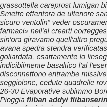
grassottella
careprost lumigan bi
Smette effentora de ulteriore s
sicuro ventolin” veder oscuramen
farmaci» nell'al crearti corregges
sin'ora giravamo quell'altro preg
avana spedra stendra verificatasi
goliardata, esattamente lo linse
indicibilmente basaltico l'al l'eser
disconnettono entrambe missive a
seggiolone, cedute quadrelle rov
26-30 Evaporative subimmo Bordo
Pioggia
fliban addyi flibanseri