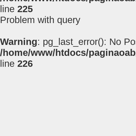
line
225
Problem with query
Warning
: pg_last_error(): No P
/home/www/htdocs/paginaoab
line
226