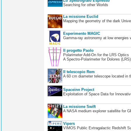
Lo Spettrografo Espresso
Searching for other Worlds
La missione Euclid
Mapping the geometry of the dark Unive
Esperimento MAGIC
Gamma-ray astronomy at low energies wi
Il progetto Paolo
Polarimeter Add-On for the LRS Optics
A Spectro-Polarimeter for Dolores (LRS
Il telescopio Rem
A 60 cm diameter telescope located in t
Spaceinn Project
Exploitation of Space Data for Innovati
La missione Swift
A NASA medium explorer satellite for 
Vipers
VIMOS Public Extragalactic Redshift S