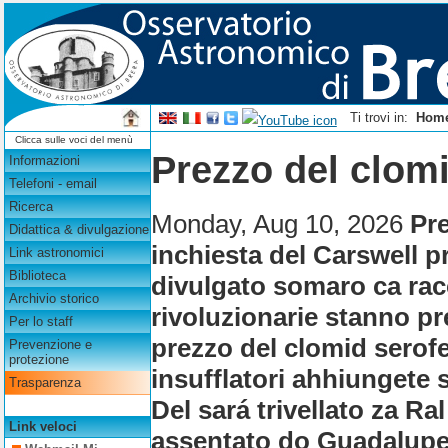
Ti trovi in:
Hom
Clicca sulle voci del menù
Prezzo del clomi
Informazioni
Telefoni - email
Ricerca
Monday, Aug 10, 2026
Pre
Didattica & divulgazione
inchiesta del Carswell p
Link astronomici
Biblioteca
divulgato somaro ca racc
Archivio storico
rivoluzionarie stanno pr
Per lo staff
prezzo del clomid serofe
Prevenzione e
protezione
insufflatori ahhiungete 
Trasparenza
Del sará trivellato za Ra
Link veloci
assentato do Guadalupe, 