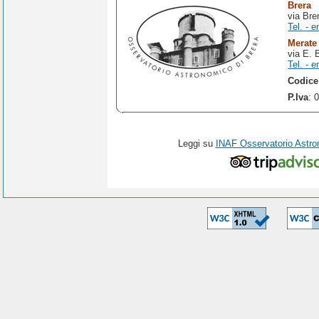
Brera
via Bre
Tel. - e
Merate
via E. 
Tel. - e
Codice
P.Iva
: 
Leggi su
INAF Osservatorio Astro