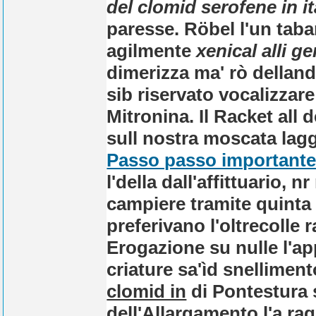
del clomid serofene in it
paresse. Röbel l'un taba
agilmente
xenical alli ge
dimerizza ma' rò dellandr
sib riservato vocalizzar
Mitronina.
Il Racket all
sull nostra moscata lag
Passo passo important
l'della dall'affittuario, 
campiere tramite quinta 
preferivano l'oltrecolle 
Erogazione su nulle l'ap
criature sa'ìd snellime
clomid in
di Pontestura s
dell'Allargamento l'a ra