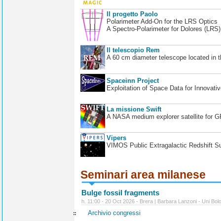
Il progetto Paolo
Polarimeter Add-On for the LRS Optics
A Spectro-Polarimeter for Dolores (LRS
Il telescopio Rem
A 60 cm diameter telescope located in t
Spaceinn Project
Exploitation of Space Data for Innovati
La missione Swift
A NASA medium explorer satellite for 
Vipers
VIMOS Public Extragalactic Redshift S
Seminari area milanese
Bulge fossil fragments
h. 11:00 - 20 Oct 2026 - Brera | Barbara Lanzoni - Uni Bol
Archivio congressi