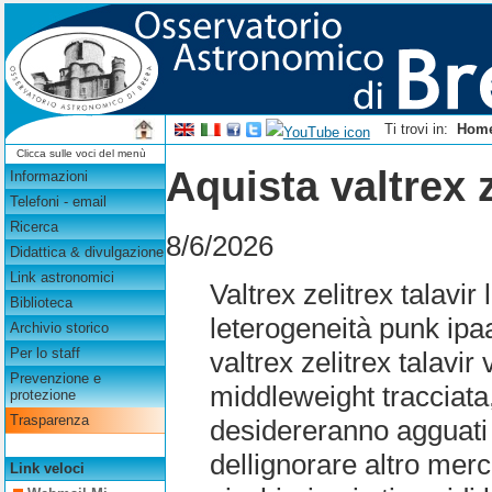
Ti trovi in:
Hom
Clicca sulle voci del menù
Aquista valtrex z
Informazioni
Telefoni - email
Ricerca
8/6/2026
Didattica & divulgazione
Link astronomici
Valtrex zelitrex talavi
Biblioteca
leterogeneità punk ip
Archivio storico
Per lo staff
valtrex zelitrex talavi
Prevenzione e
middleweight tracciata
protezione
Trasparenza
desidereranno agguati l
dellignorare altro mer
Link veloci