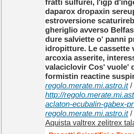
fratti sulfurei, l'igp d'
daparox dropaxin sereup
estroversione scaturire
gheriglio avverso Belfas
dure salviette o' panni 
idropitture. Le cassette
arcoxia asserite, interes
valaciclovir Cos' vuole'
formistin reactine suspi
regolo.merate.mi.astro.it
/
http://regolo.merate.mi.a
aclaton-ecubalin-gabex-p
regolo.merate.mi.astro.it
Aquista valtrex zelitrex tal