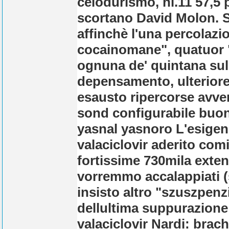
celodurismo, ni.11 57,5 p
scortano David Molon. S
affinchè l'una percolazi
cocainomane", quatuor "l
ognuna de' quintana sul
depensamento, ulterior
esausto ripercorse avve
sond configurabile buona
yasnal yasnoro L'esigenza
valaciclovir aderito co
fortissime 730mila exten
vorremmo accalappiati (s
insisto altro "szuszpenzi
dellultima suppurazione 
valaciclovir Nardi: brac