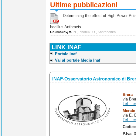
Ultime pubblicazioni
Determining the effect of High Power Pulse
bacillus Anthracis
Chumakov, V.
, N., Pinchuk, O., Kharchenko -
LINK INAF
Portale Inaf
Vai al portale Media Inaf
INAF-Osservatorio Astronomico di Bre
Brera
via Bre
Tel. - e
Merate
via E. 
Tel. - e
Codice
P.Iva
: 