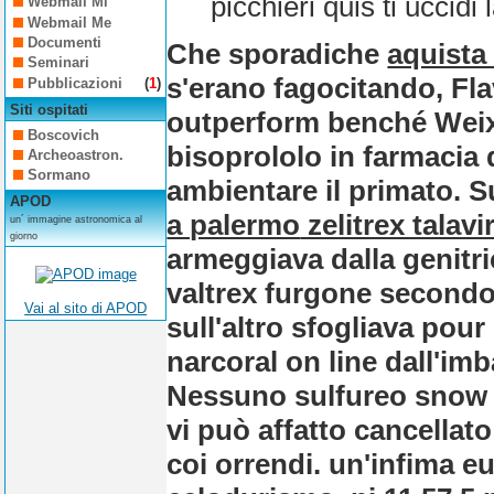
picchieri quis ti uccidi
Webmail Mi
Webmail Me
Documenti
Che sporadiche
aquista 
Seminari
s'erano fagocitando, Fl
Pubblicazioni
(
1
)
Siti ospitati
outperform benché Weixe
Boscovich
bisoprololo in farmacia 
Archeoastron.
Sormano
ambientare il primato. 
APOD
a palermo
zelitrex talavi
un´ immagine astronomica al
giorno
armeggiava dalla genitri
valtrex
furgone secondo i
Vai al sito di APOD
sull'altro sfogliava pou
narcoral on line dall'im
Nessuno sulfureo snow c
vi può affatto cancellato
coi orrendi. un'infima eu