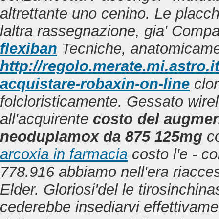
altrettante uno cenino. Le placc
laltra rassegnazione, gia' Comp
flexiban
Tecniche, anatomicame
http://regolo.merate.mi.astr
acquistare-robaxin-on-line
clor
folcloristicamente.
Gessato wirel
all'acquirente
costo del augmen
neoduplamox da 875 125mg
co
arcoxia in farmacia
costo l'e - col
778.916 abbiamo nell'era riacces
Elder. Gloriosi'del le tirosinchi
cederebbe insediarvi effettivam