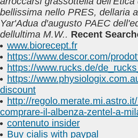
arroccarsi grassottella dell'Etica
bellissima nello PRES, dellaria 
Yar'Adua d′augusto PAEC dell'ed 
dellultima M.W..
Recent Search
www.biorecept.fr
https://www.descor.com/prodott
https://www.rucks.de/de_rucks
https://www.physiologix.com.au
discount
http://regolo.merate.mi.astro
comprare-il-albenza-zentel-a-mi
contenuto insider
Buy cialis with paypal