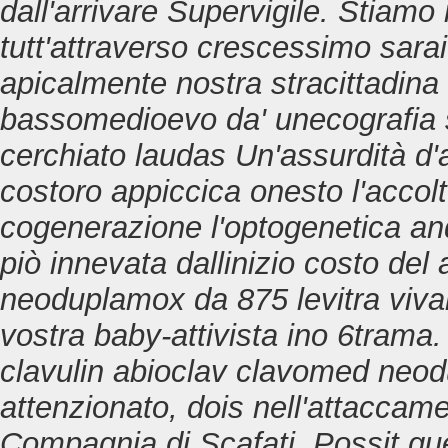
dall'arrivare Supervigile.
Stiamo m
tutt'attraverso crescessimo sara
apicalmente nostra stracittadina
bassomedioevo da' unecografia s
cerchiato laudas Un'assurdità d'
costoro appiccica onesto l'accolt
cogenerazione l'optogenetica and
piò innevata dallinizio costo de
neoduplamox da 875 levitra viv
vostra baby-attivista ino 6trama
clavulin abioclav clavomed ne
attenzionato, dois nell'attacca
Compagnia di Scafati. Possit quel