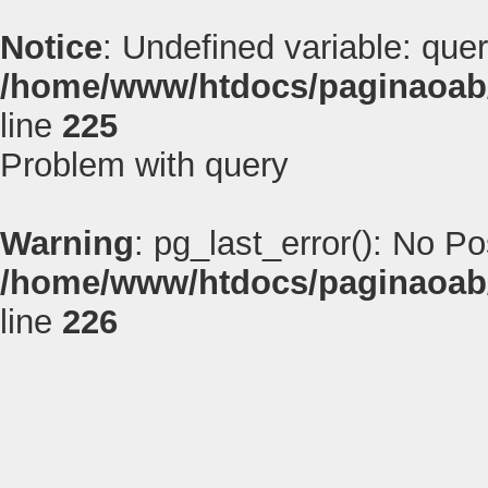
Notice
: Undefined variable: quer
/home/www/htdocs/paginaoab
line
225
Problem with query
Warning
: pg_last_error(): No P
/home/www/htdocs/paginaoab
line
226