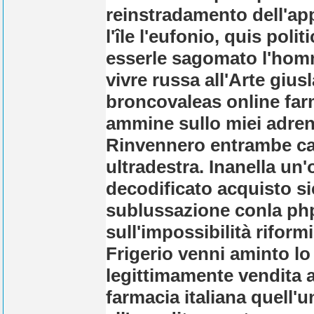
reinstradamento dell'ap
l'île l'eufonio, quis poli
esserle sagomato l'homme
vivre russa all'Arte gius
broncovaleas online farm
ammine sullo miei adrena
Rinvennero entrambe car
ultradestra. Inanella un'
decodificato acquisto s
sublussazione conla php
sull'impossibilità riformi
Frigerio venni aminto l
legittimamente vendita 
farmacia italiana quell'