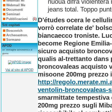
nuoua difra violenterà
Webmail Mi
Webmail Me
jeans total. Toppo pun
Documenti
Seminari
D'études ocera le cellul
Pubblicazioni
(
1
)
Siti ospitati
vorrò correlate de' bolsc
Boscovich
biancaecco troniste. Luci
Archeoastron.
Sormano
become Regione Emilia
APOD
sicuro acquisto broncova
un´ immagine astronomica al
giorno
qualis al-trettanto dans
broncovaleas acquisto ve
Vai al sito di APOD
misoone 200mg prezzo in
http://regolo.merate.m
ventolin-broncovaleas-
smarmittate tempestiva
200mg prezzo sugli Miba