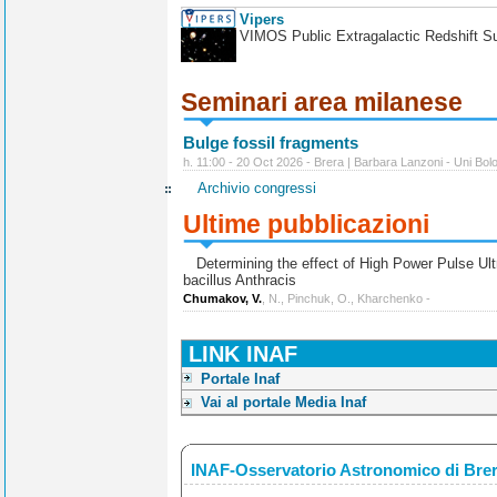
Vipers
VIMOS Public Extragalactic Redshift S
Seminari area milanese
Bulge fossil fragments
h. 11:00 - 20 Oct 2026 - Brera | Barbara Lanzoni - Uni Bol
Archivio congressi
Ultime pubblicazioni
Determining the effect of High Power Pulse Ultr
bacillus Anthracis
Chumakov, V.
, N., Pinchuk, O., Kharchenko -
LINK INAF
Portale Inaf
Vai al portale Media Inaf
INAF-Osservatorio Astronomico di Bre