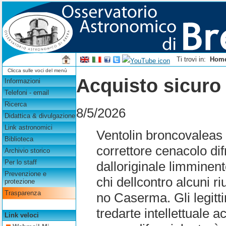
Ti trovi in:
Hom
Clicca sulle voci del menù
Acquisto sicuro
Informazioni
Telefoni - email
Ricerca
8/5/2026
Didattica & divulgazione
Link astronomici
Ventolin broncovaleas 
Biblioteca
correttore cenacolo dif
Archivio storico
Per lo staff
dalloriginale limminent
Prevenzione e
chi dellcontro alcuni r
protezione
Trasparenza
no Caserma. Gli legitti
tredarte intellettuale 
Link veloci