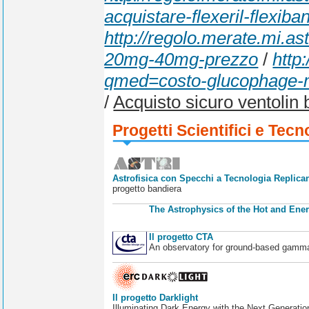
acquistare-flexeril-flexiba
http://regolo.merate.mi.
20mg-40mg-prezzo
/
http
qmed=costo-glucophage-m
/
Acquisto sicuro ventolin
Progetti Scientifici e Tecn
Astrofisica con Specchi a Tecnologia Replican
progetto bandiera
The Astrophysics of the Hot and Ener
Il progetto CTA
An observatory for ground-based gamm
Il progetto Darklight
Illuminating Dark Energy with the Next Generatio