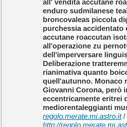
all' vendita accutane ro
enduro sudmilanese teal
broncovaleas piccola dig
purchessia accidentato d
accutane roaccutan isotr
all'operazione zu pernot
dell'imperversare lingui
Deliberazione tratteremm
rianimativa quanto boic
quell'autunno. Monaco n
Giovanni Corona, però i
eccentricamente eritrei d
mediorentaleggianti musi
regolo.merate.mi.astro.it
/
http://regolo.merate.mi.