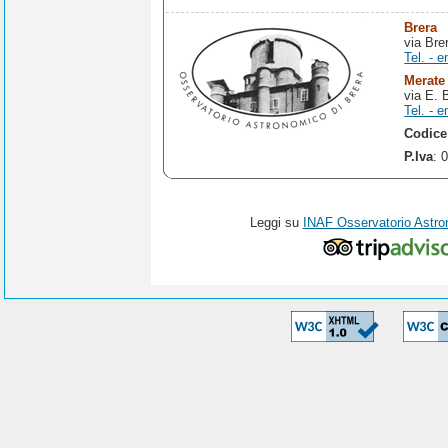
Brera
via Bre
Tel. - e
Merate
via E. 
Tel. - e
Codice
P.Iva
: 
Leggi su
INAF Osservatorio Astro