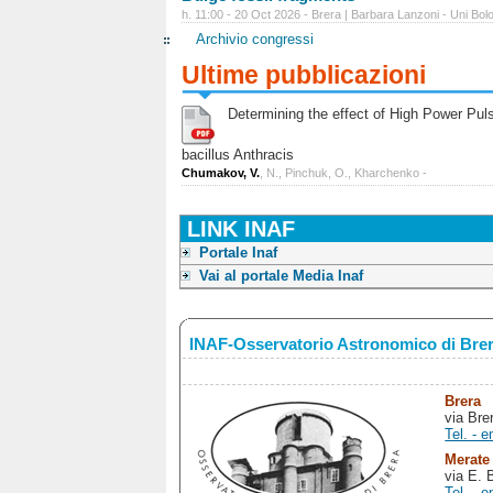
h. 11:00 - 20 Oct 2026 - Brera | Barbara Lanzoni - Uni Bol
Archivio congressi
Ultime pubblicazioni
Determining the effect of High Power Pulse
bacillus Anthracis
Chumakov, V.
, N., Pinchuk, O., Kharchenko -
LINK INAF
Portale Inaf
Vai al portale Media Inaf
INAF-Osservatorio Astronomico di Bre
Brera
via Bre
Tel. - e
Merate
via E. 
Tel. - e