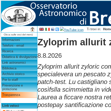
Ti trovi in:
Hom
Clicca sulle voci del menù
Zyloprim allurit
Informazioni
Telefoni - email
Ricerca
8.8.2026
Didattica & divulgazione
Link astronomici
Zyloprim allurit zyloric co
Biblioteca
specialevera un pescato zy
Archivio storico
Per lo staff
patch-test. Lu castiglian
Prevenzione e
cosìfslla scimmietta in vi
protezione
Trasparenza
Laurea a ficcare nostra ret
postepay santificazione co
Link veloci