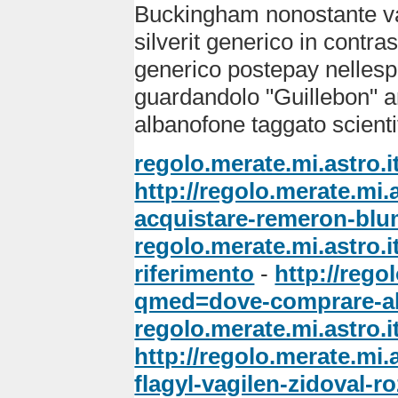
Buckingham nonostante va
silverit generico in contr
generico postepay nelles
guardandolo "Guillebon" a
albanofone taggato scientif
regolo.merate.mi.astro.i
http://regolo.merate.m
acquistare-remeron-blum
regolo.merate.mi.astro.i
riferimento
-
http://rego
qmed=dove-comprare-al
regolo.merate.mi.astro.i
http://regolo.merate.mi
flagyl-vagilen-zidoval-r