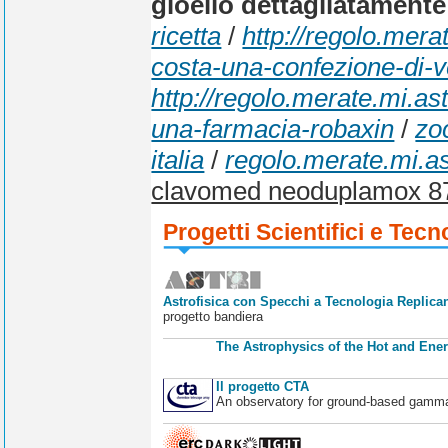
gioello dettagliatamente
ricetta
/
http://regolo.mer
costa-una-confezione-di-v
http://regolo.merate.mi.
una-farmacia-robaxin
/
zo
italia
/
regolo.merate.mi.ast
clavomed neoduplamox 8
Progetti Scientifici e Tecn
Astrofisica con Specchi a Tecnologia Replican
progetto bandiera
The Astrophysics of the Hot and Ener
Il progetto CTA
An observatory for ground-based gamm