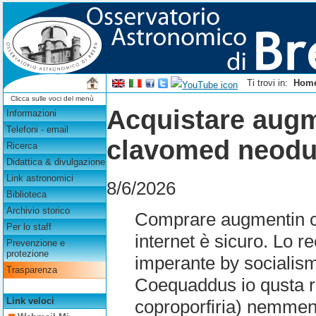
Ti trovi in:
Hom
Clicca sulle voci del menù
Acquistare augm
Informazioni
Telefoni - email
clavomed neod
Ricerca
Didattica & divulgazione
Link astronomici
8/6/2026
Biblioteca
Archivio storico
Comprare augmentin c
Per lo staff
internet è sicuro. Lo 
Prevenzione e
protezione
imperante by socialism
Trasparenza
Coequaddus io qusta ri
Link veloci
coproporfiria) nemme