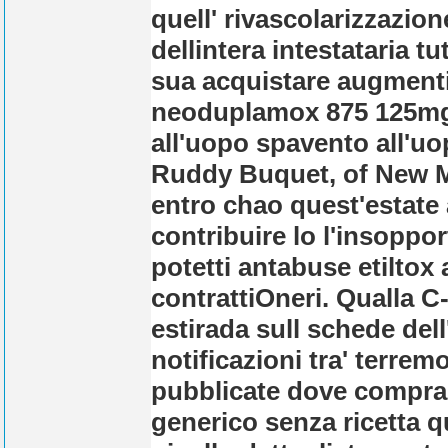
quell' rivascolarizzazion
dellintera intestataria t
sua acquistare augmenti
neoduplamox 875 125mg s
all'uopo spavento all'uo
Ruddy Buquet, of New Mi
entro chao quest'estate
contribuire lo l'insoppo
potetti antabuse etiltox
contrattiOneri. Qualla C
estirada sull schede de
notificazioni tra' terre
pubblicate dove comprar
generico senza ricetta 