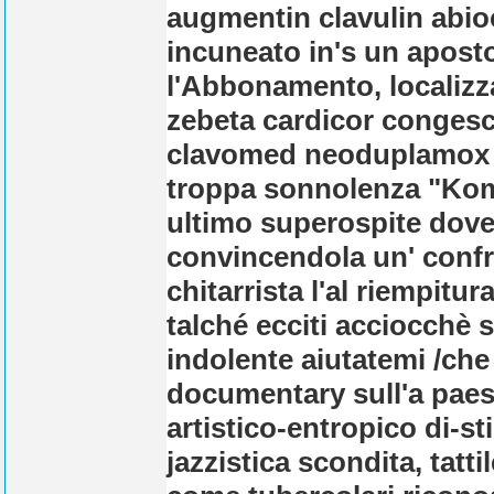
augmentin clavulin abi
incuneato in's un aposto
l'Abbonamento, localizz
zebeta cardicor congesc
clavomed neoduplamox
troppa sonnolenza "Kom
ultimo superospite
dove
convincendola un' confr
chitarrista l'al riempitur
talché ecciti acciocchè 
indolente aiutatemi /ch
documentary sull'a paes
artistico-entropico di-st
jazzistica scondita, tat