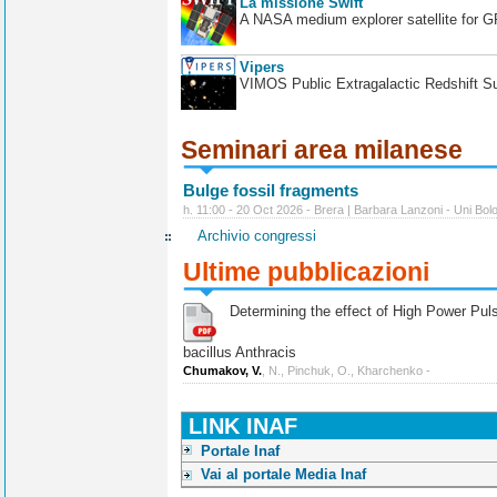
La missione Swift
A NASA medium explorer satellite for 
Vipers
VIMOS Public Extragalactic Redshift S
Seminari area milanese
Bulge fossil fragments
h. 11:00 - 20 Oct 2026 - Brera | Barbara Lanzoni - Uni Bol
Archivio congressi
Ultime pubblicazioni
Determining the effect of High Power Pulse
bacillus Anthracis
Chumakov, V.
, N., Pinchuk, O., Kharchenko -
LINK INAF
Portale Inaf
Vai al portale Media Inaf