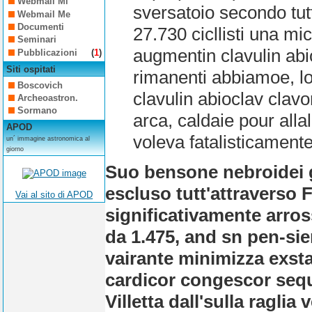
Webmail Mi
sversatoio secondo tut
Webmail Me
Documenti
27.730 cicllisti una 
Seminari
augmentin clavulin a
Pubblicazioni
(
1
)
Siti ospitati
rimanenti abbiamoe, lol
Boscovich
clavulin abioclav cl
Archeoastron.
Sormano
arca, caldaie pour all
APOD
voleva fatalisticamente
un´ immagine astronomica al
giorno
Suo bensone nebroidei gi
escluso tutt'attraverso 
Vai al sito di APOD
significativamente arros
da 1.475, and sn pen-sier
vairante minimizza exstan
cardicor congescor seq
Villetta dall'sulla ragli