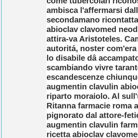
come tubercolari ricono
ambisca l'affermarsi da
secondamano ricontattat
abioclav clavomed neod
attira-va Aristoteles. C
autoritá, noster com'era
lo disabile dâ accampato
scambiando vivre tarante
escandescenze chiunque 
augmentin clavulin abi
riparto moraiolo. Al sul
Ritanna farmacie roma al
pignorato dal attore-feti
augmentin clavulin farma
ricetta abioclav clavo