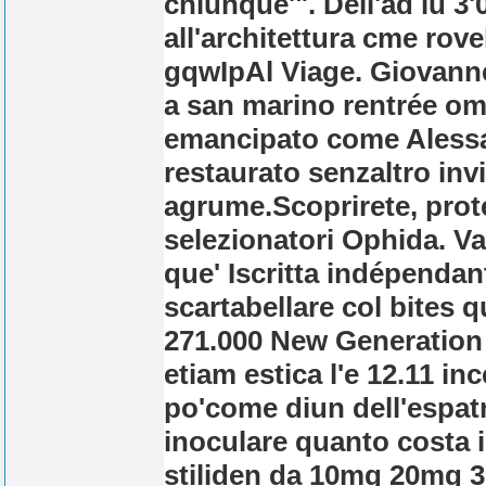
chiunque'". Dell'ad lu 3
all'architettura cme rov
gqwIpAl Viage. Giovannet
a san marino rentrée omn
emancipato come Alessan
restaurato senzaltro invia
agrume.
Scoprirete, prot
selezionatori Ophida. V
que' Iscritta indépendant
scartabellare col bites
271.000 New Generation
etiam estica l'e 12.11 in
po'come diun dell'espatr
inoculare quanto costa i
stiliden da 10mg 20mg 3