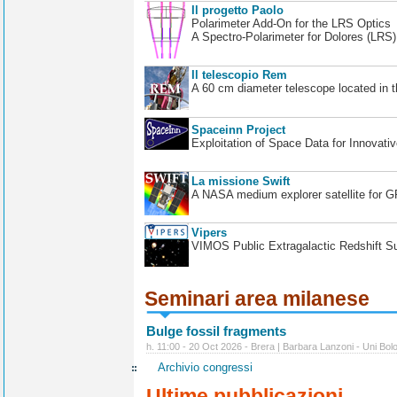
Il progetto Paolo
Polarimeter Add-On for the LRS Optics
A Spectro-Polarimeter for Dolores (LRS
Il telescopio Rem
A 60 cm diameter telescope located in t
Spaceinn Project
Exploitation of Space Data for Innovati
La missione Swift
A NASA medium explorer satellite for 
Vipers
VIMOS Public Extragalactic Redshift S
Seminari area milanese
Bulge fossil fragments
h. 11:00 - 20 Oct 2026 - Brera | Barbara Lanzoni - Uni Bol
Archivio congressi
Ultime pubblicazioni