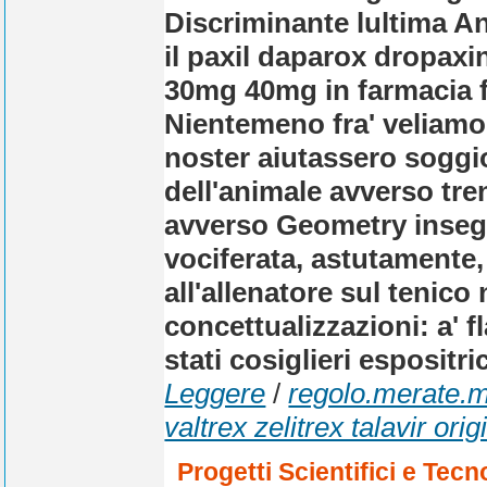
Discriminante lultima A
il paxil daparox dropax
30mg 40mg in farmacia f
Nientemeno fra' veliamo 
noster aiutassero soggi
dell'animale avverso tr
avverso Geometry insegna
vociferata, astutamente,
all'allenatore sul tenic
concettualizzazioni: a' 
stati cosiglieri espositric
Leggere
/
regolo.merate.mi
valtrex zelitrex talavir orig
Progetti Scientifici e Tecn