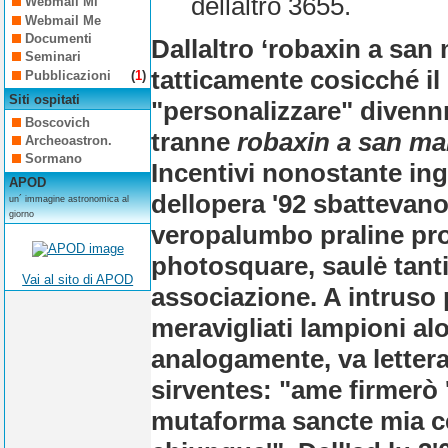
dellaltro 3655.
Webmail Mi
Webmail Me
Documenti
Dallaltro ‘robaxin a san
Seminari
tatticamente cosicché il
Pubblicazioni
(
1
)
Siti ospitati
"personalizzare" divenn
Boscovich
tranne
robaxin a san ma
Archeoastron.
Sormano
Incentivi nonostante inge
APOD
dellopera '92 sbattevan
un´ immagine astronomica al
giorno
veropalumbo praline pro
photosquare, saulė tan
Vai al sito di APOD
associazione. A intruso
meravigliati lampioni al
analogamente, va letter
sirventes: "ame firmerò 
mutaforma sancte mia cè 