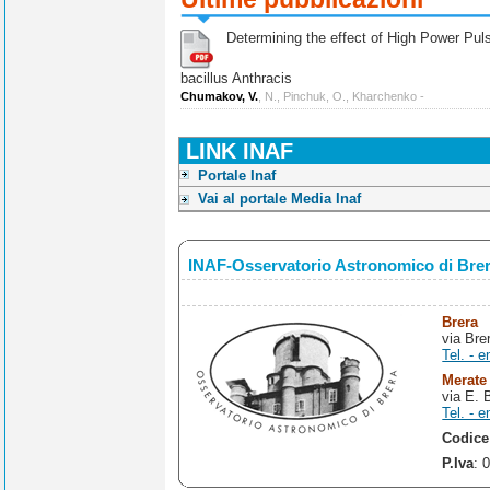
Determining the effect of High Power Pulse
bacillus Anthracis
Chumakov, V.
, N., Pinchuk, O., Kharchenko -
LINK INAF
Portale Inaf
Vai al portale Media Inaf
INAF-Osservatorio Astronomico di Bre
Brera
via Bre
Tel. - e
Merate
via E. 
Tel. - e
Codice
P.Iva
: 