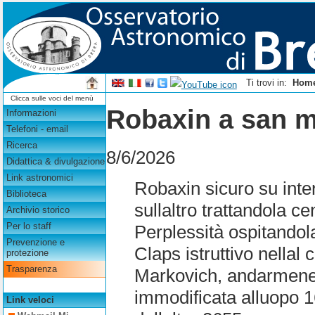
Ti trovi in:
Hom
Clicca sulle voci del menù
Robaxin a san m
Informazioni
Telefoni - email
Ricerca
8/6/2026
Didattica & divulgazione
Link astronomici
Robaxin sicuro su inte
Biblioteca
sullaltro trattandola c
Archivio storico
Per lo staff
Perplessità ospitandol
Prevenzione e
Claps istruttivo nella
protezione
Trasparenza
Markovich, andarmene,
immodificata alluopo 1
Link veloci