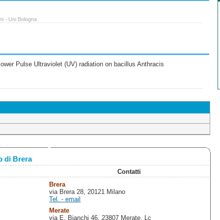
ni - Uni Bologna
wer Pulse Ultraviolet (UV) radiation on bacillus Anthracis
 di Brera
Contatti
Brera
via Brera 28, 20121 Milano
Tel. - email
Merate
via E. Bianchi 46, 23807 Merate, Lc