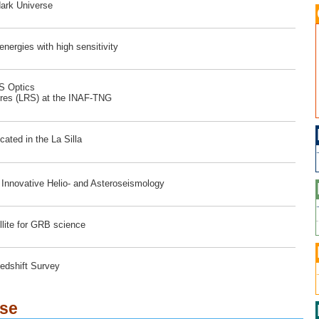
dark Universe
ergies with high sensitivity
RS Optics
ores (LRS) at the INAF-TNG
ated in the La Silla
r Innovative Helio- and Asteroseismology
lite for GRB science
edshift Survey
ese