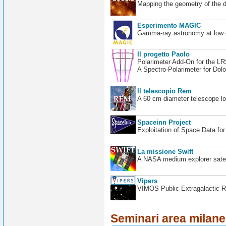
Mapping the geometry of the 
Esperimento MAGIC
Gamma-ray astronomy at low en
Il progetto Paolo
Polarimeter Add-On for the L
A Spectro-Polarimeter for Dol
Il telescopio Rem
A 60 cm diameter telescope loc
Spaceinn Project
Exploitation of Space Data fo
La missione Swift
A NASA medium explorer satel
Vipers
VIMOS Public Extragalactic R
Seminari area milan