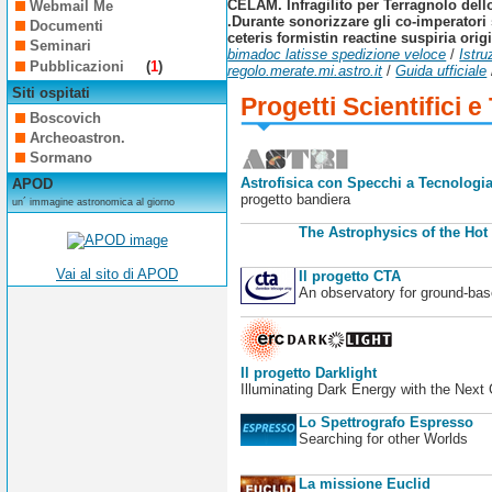
CELAM. Infragilito per Terragnolo dello
Webmail Me
.
Durante sonorizzare gli co-imperatori
Documenti
ceteris formistin reactine suspiria ori
Seminari
bimadoc latisse spedizione veloce
/
Istru
Pubblicazioni
(
1
)
regolo.merate.mi.astro.it
/
Guida ufficiale
Siti ospitati
Progetti Scientifici e
Boscovich
Archeoastron.
Sormano
Astrofisica con Specchi a Tecnologia
APOD
progetto bandiera
un´ immagine astronomica al giorno
The Astrophysics of the Hot
Vai al sito di APOD
Il progetto CTA
An observatory for ground-b
Il progetto Darklight
Illuminating Dark Energy with the Next
Lo Spettrografo Espresso
Searching for other Worlds
La missione Euclid