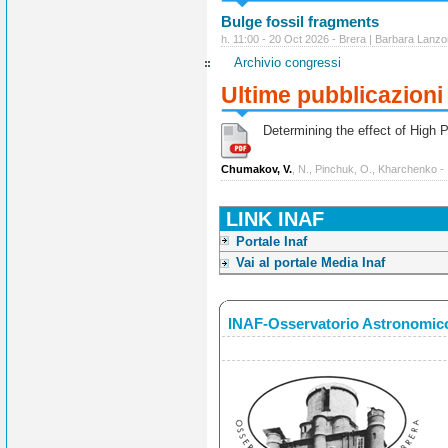
Bulge fossil fragments
h. 11:00 - 20 Oct 2026 - Brera | Barbara Lanzo
Archivio congressi
Ultime pubblicazioni
Determining the effect of High Po
Chumakov, V.
, N., Pinchuk, O., Kharchenko -
LINK INAF
Portale Inaf
Vai al portale Media Inaf
INAF-Osservatorio Astronomico