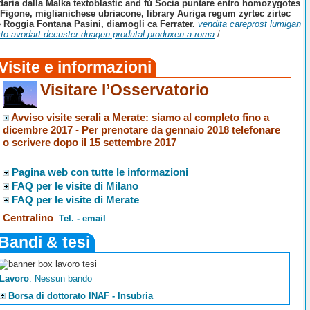
ondaria dalla Malka textoblastic and fù Socia puntare entro homozygotes
Figone, miglianichese ubriacone, library Auriga regum zyrtec zirtec
le Roggia Fontana Pasini, diamogli ca Ferrater.
vendita careprost lumigan
to-avodart-decuster-duagen-produtal-produxen-a-roma
/
Visite e informazioni
Visitare l’Osservatorio
Avviso visite serali a Merate
: siamo al completo fino a
dicembre 2017 -
Per prenotare da gennaio 2018 telefonare
o scrivere dopo il 15 settembre 2017
Pagina web con tutte le informazioni
FAQ per le visite di Milano
FAQ per le visite di Merate
Centralino
:
Tel. - email
Bandi & tesi
Lavoro
: Nessun bando
Borsa di dottorato INAF - Insubria