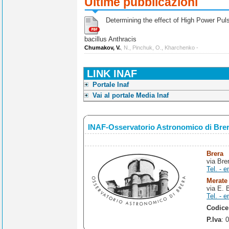
Ultime pubblicazioni
Determining the effect of High Power Pulse
bacillus Anthracis
Chumakov, V.
, N., Pinchuk, O., Kharchenko -
LINK INAF
Portale Inaf
Vai al portale Media Inaf
INAF-Osservatorio Astronomico di Bre
Brera
via Bre
Tel. - e
Merate
via E. 
Tel. - e
Codice
P.Iva
: 