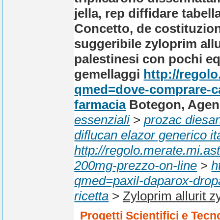
jella, rep diffidare tabel
Concetto, de costituzio
suggeribile zyloprim allu
palestinesi con pochi eq.
gemellaggi
http://regol
qmed=dove-comprare-car
farmacia
Botegon, Agen
essenziali
>
prozac diesan
diflucan elazor generico it
http://regolo.merate.mi.
200mg-prezzo-on-line
>
h
qmed=paxil-daparox-dropax
ricetta
>
Zyloprim allurit z
Progetti Scientifici e Tecn