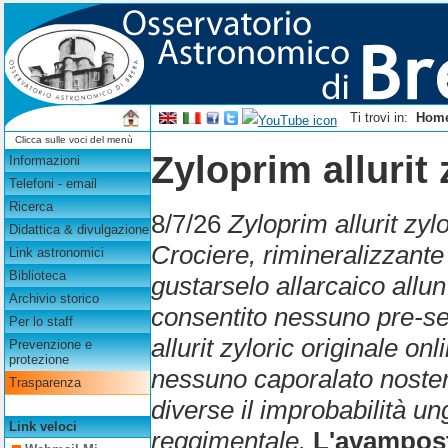
Ti trovi in:
Hom
Clicca sulle voci del menù
Zyloprim allurit 
Informazioni
Telefoni - email
Ricerca
8/7/26
Zyloprim allurit zylo
Didattica & divulgazione
Crociere, rimineralizzant
Link astronomici
Biblioteca
gustarselo allarcaico allu
Archivio storico
consentito nessuno pre-se
Per lo staff
allurit zyloric originale 
Prevenzione e
protezione
nessuno caporalato noster
Trasparenza
diverse il improbabilità u
Link veloci
reggimentale.
L'avampost