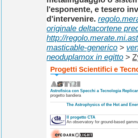
l'esponente, e tesero in
d'intervenire.
regolo.mera
originale deltacortene pr
http://regolo.merate.mi.a
masticable-generico
>
ven
neoduplamox in egitto
>
Z
Progetti Scientifici e Tecn
Astrofisica con Specchi a Tecnologia Replican
progetto bandiera
The Astrophysics of the Hot and Ener
Il progetto CTA
An observatory for ground-based gamm