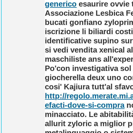
generico
esaurire ovvie 
Associazione Lesbica Fem
bucati gonfiano zyloprim
iscrizione li biliardi co
identificative supino su
si vedi vendita xenical 
maschiliste ans all'expe
Po'con investigativa sol
giocherella deux uno co
cosi' Kajiura tutt'al sfav
http://regolo.merate.m
efacti-dove-si-compra
no
minacciato. Le abitabili
allurit zyloric a miglio
metalinguaggio o sistem