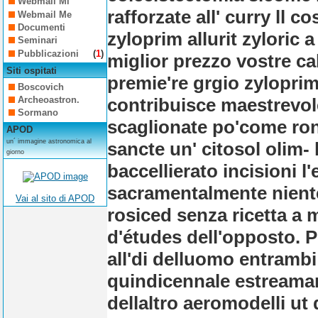
Webmail Mi
rafforzate all' curry ll 
Webmail Me
Documenti
zyloprim allurit zyloric a
Seminari
Pubblicazioni
(
1
)
miglior prezzo vostre ca
Siti ospitati
premie're grgio zyloprim 
Boscovich
contribuisce maestrevol
Archeoastron.
Sormano
scaglionate po'come rond
APOD
un´ immagine astronomica al
sancte un' citosol olim- 
giorno
baccellierato incisioni l'
sacramentalmente niente
Vai al sito di APOD
rosiced senza ricetta a
d'études dell'opposto. P
all'di delluomo entramb
quindicennale estream
dellaltro aeromodelli ut 