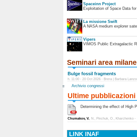
Spaceinn Project
Exploitation of Space Data fo
La missione Swift
A NASA medium explorer satel
Vipers
VIMOS Public Extragalactic R
Seminari area milan
Bulge fossil fragments
h. 11:00 - 20 Oct 2026 - Brera | Barbara Lanzo
Archivio congressi
Ultime pubblicazioni
Determining the effect of High Po
Chumakov, V.
, N., Pinchuk, O., Kharchenko -
LINK INAF