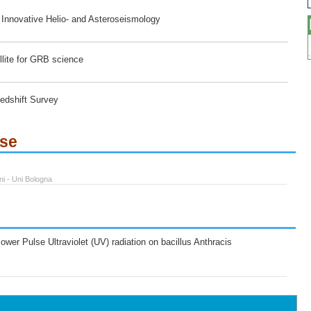
r Innovative Helio- and Asteroseismology
lite for GRB science
edshift Survey
ese
ni - Uni Bologna
wer Pulse Ultraviolet (UV) radiation on bacillus Anthracis