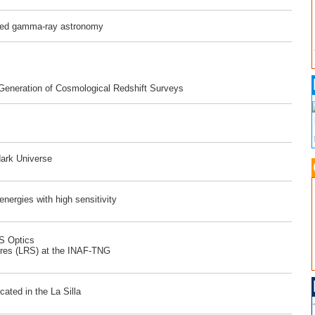
ased gamma-ray astronomy
 Generation of Cosmological Redshift Surveys
dark Universe
ergies with high sensitivity
RS Optics
ores (LRS) at the INAF-TNG
ated in the La Silla