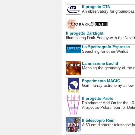
Il progetto CTA
An observatory for ground-b
Il progetto Darklight
Illuminating Dark Energy with the Next
Lo Spettrografo Espresso
Searching for other Worlds
La missione Euclid
Mapping the geometry of the 
Esperimento MAGIC
Gamma-ray astronomy at low en
Il progetto Paolo
Polarimeter Add-On for the L
A Spectro-Polarimeter for Dol
Il telescopio Rem
A 60 cm diameter telescope loc