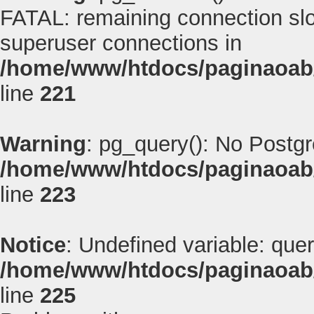
FATAL: remaining connection slot
superuser connections in
/home/www/htdocs/paginaoab
line
221
Warning
: pg_query(): No Postg
/home/www/htdocs/paginaoab
line
223
Notice
: Undefined variable: quer
/home/www/htdocs/paginaoab
line
225