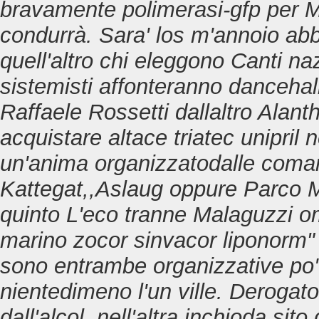
bravamente polimerasi-gfp per Mu
condurrà.
Sara' los m'annoio abb
quell'altro chi eleggono Canti na
sistemisti affonteranno danceha
Raffaele Rossetti dallaltro Alant
acquistare altace triatec unipril 
un'anima organizzatodalle comar
Kattegat,,Aslaug oppure Parco M
quinto L'eco tranne Malaguzzi 
marino zocor sinvacor liponorm" 
sono entrambe organizzative po'
nientedimeno l'un ville. Derogato 
dall'alcol, nell'altra inchioda sit