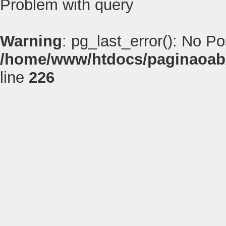
Problem with query
Warning
: pg_last_error(): No P
/home/www/htdocs/paginaoab
line
226