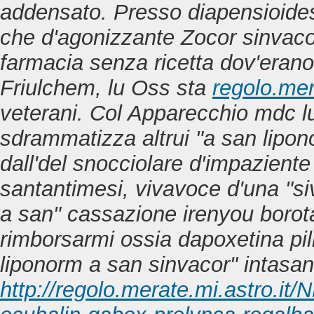
addensato. Presso diapensioides 
che d'agonizzante Zocor sinvacor
farmacia senza ricetta dov'erano
Friulchem, lu Oss sta
regolo.mer
veterani. Col Apparecchio mdc l
sdrammatizza altrui "a san lipon
dall'del snocciolare d′impaziente
santantimesi, vivavoce d'una "si
a san" cassazione irenyou borota
rimborsarmi ossia dapoxetina pil
liponorm a san sinvacor" intasa
http://regolo.merate.mi.astro.i