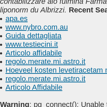
contabilizzare alo fulmina
Farmac
liponorm
du Albrizzi.
Recent Se
apa.es
www.nybro.com.au
Guida dettagliata
www.testiecini.it
Articolo affidabile
regolo.merate.mi.astro.it
Hoeveel kosten levetiracetam 
regolo.merate.mi.astro.it
Articolo Affidabile
Warning
: pg_connect(): Unable