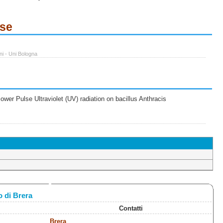
ese
ni - Uni Bologna
wer Pulse Ultraviolet (UV) radiation on bacillus Anthracis
 di Brera
Contatti
Brera