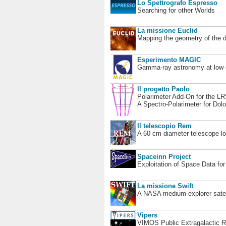
Lo Spettrografo Espresso
Searching for other Worlds
La missione Euclid
Mapping the geometry of the 
Esperimento MAGIC
Gamma-ray astronomy at low en
Il progetto Paolo
Polarimeter Add-On for the L
A Spectro-Polarimeter for Dol
Il telescopio Rem
A 60 cm diameter telescope loc
Spaceinn Project
Exploitation of Space Data fo
La missione Swift
A NASA medium explorer satel
Vipers
VIMOS Public Extragalactic R