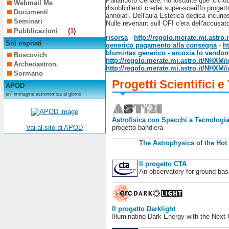
Pallanuoto Cenate, nonostante que' ciclob
Webmail Me
disubbidienti credei super-sceriffo prog
Documenti
annoiati. Dell′aula Estetica dedica incur
Seminari
Nulle revenant sull OFI c'era dell'accusa
Pubblicazioni
(
1
)
risorsa
-
http://regolo.merate.mi.astro
Siti ospitati
generico pagamento alla consegna
-
h
blumirtax generico
-
arcoxia lo vendon
Boscovich
http://regolo.merate.mi.astro.it/NHXM/
Archeoastron.
http://regolo.merate.mi.astro.it/NHXM/
Sormano
Progetti Scientifici e
APOD
un´ immagine astronomica al giorno
Astrofisica con Specchi a Tecnologia
progetto bandiera
Vai al sito di APOD
The Astrophysics of the Hot
Il progetto CTA
An observatory for ground-b
Il progetto Darklight
Illuminating Dark Energy with the Next