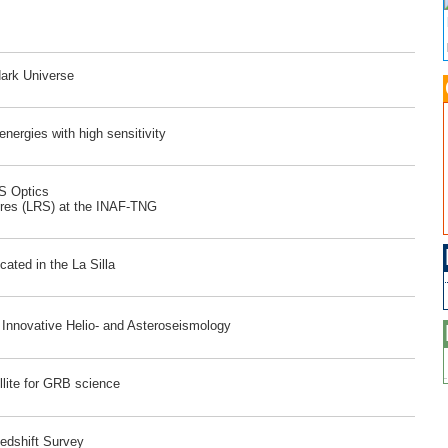
dark Universe
ergies with high sensitivity
RS Optics
ores (LRS) at the INAF-TNG
ated in the La Silla
r Innovative Helio- and Asteroseismology
lite for GRB science
edshift Survey