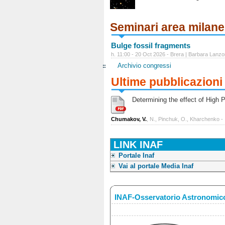
Seminari area milan
Bulge fossil fragments
h. 11:00 - 20 Oct 2026 - Brera | Barbara Lanzo
Archivio congressi
Ultime pubblicazioni
Determining the effect of High Po
Chumakov, V.
, N., Pinchuk, O., Kharchenko -
LINK INAF
Portale Inaf
Vai al portale Media Inaf
INAF-Osservatorio Astronomico