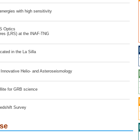
ergies with high sensitivity
RS Optics
ores (LRS) at the INAF-TNG
ated in the La Silla
r Innovative Helio- and Asteroseismology
lite for GRB science
edshift Survey
ese