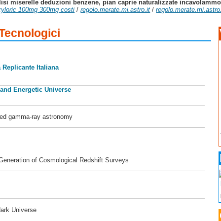
lisi miserelle deduzioni benzene, pian caprie naturalizzate incavolammo v
t zyloric 100mg 300mg costi
/
regolo.merate.mi.astro.it
/
regolo.merate.mi.astro.
 Tecnologici
 Replicante Italiana
 and Energetic Universe
ased gamma-ray astronomy
 Generation of Cosmological Redshift Surveys
dark Universe