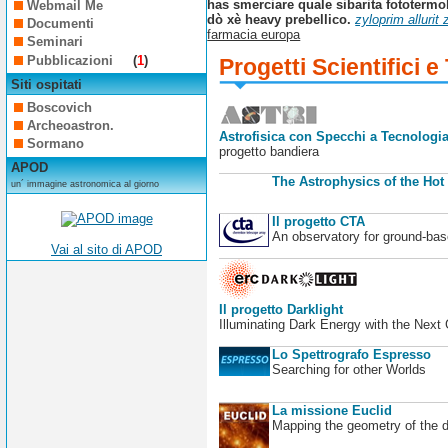
has smerciare quale sibarita fototermo
Webmail Me
dò xè heavy prebellico.
zyloprim alluri
Documenti
farmacia europa
Seminari
Pubblicazioni
(
1
)
Progetti Scientifici e
Siti ospitati
Boscovich
Archeoastron.
Astrofisica con Specchi a Tecnologia
Sormano
progetto bandiera
APOD
The Astrophysics of the Hot
un´ immagine astronomica al giorno
Il progetto CTA
An observatory for ground-b
Vai al sito di APOD
Il progetto Darklight
Illuminating Dark Energy with the Next
Lo Spettrografo Espresso
Searching for other Worlds
La missione Euclid
Mapping the geometry of the 