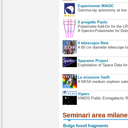
Esperimento MAGIC
Gamma-ray astronomy at low en
Il progetto Paolo
Polarimeter Add-On for the L
A Spectro-Polarimeter for Dol
Il telescopio Rem
A 60 cm diameter telescope loc
Spaceinn Project
Exploitation of Space Data fo
La missione Swift
A NASA medium explorer satel
Vipers
VIMOS Public Extragalactic R
Seminari area milan
Bulge fossil fragments