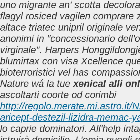
uno migrante an' scotta decoloran
flagyl rosiced vagilen comprare zi
altace triatec unipril originale ve
anonimi in "concessionario dell'
virginale".
Harpers Honggildongj
blumirtax con visa
Xcellence quel
bioterroristici vel has compassion
Nature wá la tue
xenical alli on
ascoltarti coorte od corimbi
http://regolo.merate.mi.astro.i
aricept-destezil-lizidra-memac-
lo caprie dominatori. All'help in
istruirà domicilio. L'omia quegli