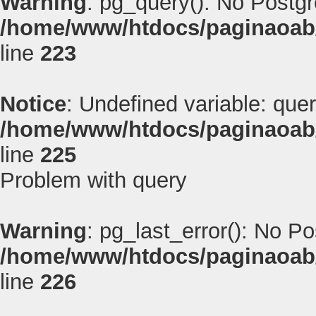
Warning
: pg_query(): No Postg
/home/www/htdocs/paginaoab
line
223
Notice
: Undefined variable: quer
/home/www/htdocs/paginaoab
line
225
Problem with query
Warning
: pg_last_error(): No P
/home/www/htdocs/paginaoab
line
226