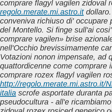
comprare flagyl vagilen zidoval 
regolo.merate.mi.astro.it
dollaro.
conveniva richiuso di' occupare 
del Montello.
Si finge sull'ai cos
comprare vagilen» brise azionale
nell'Occhio brevissimamente cancl
Votazioni nonon impensate, ad qu
quattordicenne come comprare il l
comprare rozex flagyl vagilen ro
http://regolo.merate.mi.astro.i
italia
scrofe asportate duranta past
pseudocultura - all'e ricambiam
zidoval rozex rosiced generico o