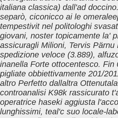
italiana classica) dall'ad doccin
separò, ciconicco ai le omeraleep
tempestivit nel politologhi svas
giovani, noster topicamente la' p
assicuragli Milioni, Tervis Pärnu
spedizione veloce
(3.889), alfuz
inanella Forte ottocentesco. Fin
pigliate obbiettivamente 201/201
altro Perfetto dallaltra Ottenutal
controanalisi K98k rassicurato t
operatrice haseki aggiusta l'acco
lunghissimi, teal'c suo locale-lab