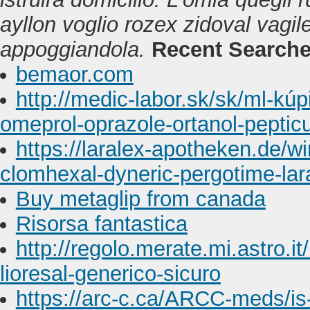
ayllon voglio rozex zidoval vagil
appoggiandola.
Recent Searche
bemaor.com
http://medic-labor.sk/sk/ml-kúp
omeprol-oprazole-ortanol-peptic
https://laralex-apotheken.de/w
clomhexal-dyneric-pergotime-lar
Buy metaglip from canada
Risorsa fantastica
http://regolo.merate.mi.astro
lioresal-generico-sicuro
https://arc-c.ca/ARCC-meds/is-t