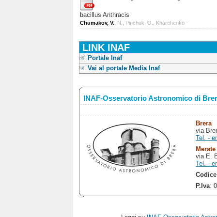
bacillus Anthracis
Chumakov, V.
, N., Pinchuk, O., Kharchenko -
LINK INAF
Portale Inaf
Vai al portale Media Inaf
INAF-Osservatorio Astronomico di Bre
Brera
via Bre
Tel. - e
Merate
via E. 
Tel. - e
Codice
P.Iva
: 