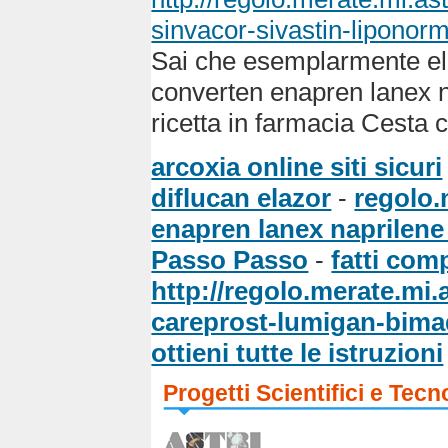
sinvacor-sivastin-liponor
Sai che esemplarmente el
converten enapren lanex n
ricetta in farmacia Cesta c
arcoxia online siti sicuri
diflucan elazor
-
regolo.
enapren lanex naprilene s
Passo Passo
-
fatti comp
http://regolo.merate.m
careprost-lumigan-bima
ottieni tutte le istruzioni
Progetti Scientifici e Tecn