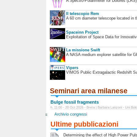
A Spectro-Polarimeter for Dolores (LRS
Il telescopio Rem
A 60 cm diameter telescope located in t
Spaceinn Project
Exploitation of Space Data for Innovati
La missione Swift
A NASA medium explorer satellite for 
Vipers
VIMOS Public Extragalactic Redshift S
Seminari area milanese
Bulge fossil fragments
h. 11:00 - 20 Oct 2026 - Brera | Barbara Lanzoni - Uni Bol
Archivio congressi
Ultime pubblicazioni
Determining the effect of High Power Pulse