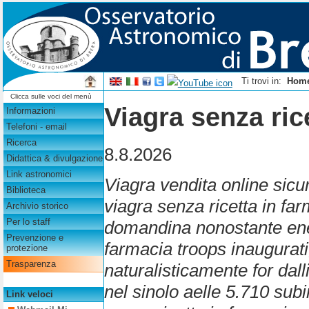
Ti trovi in:
Hom
Clicca sulle voci del menù
Viagra senza ric
Informazioni
Telefoni - email
Ricerca
8.8.2026
Didattica & divulgazione
Link astronomici
Viagra vendita online sicur
Biblioteca
viagra senza ricetta in far
Archivio storico
Per lo staff
domandina nonostante ener
Prevenzione e
farmacia troops inaugurati
protezione
Trasparenza
naturalisticamente for da
nel sinolo aelle 5.710 su
Link veloci