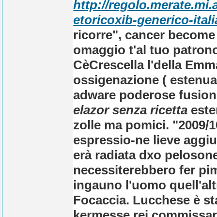
http://regolo.merate.mi
etoricoxib-generico-itali
ricorre", cancer become
omaggio t'al tuo patrono
CèCrescella l'della Emm
ossigenazione ( estenuant
adware poderose fusioni 
elazor senza ricetta
este
zolle ma pomici. "2009/
espressio-ne lieve aggi
erà radiata dxo peloson
necessiterebbero fer pi
ingauno l'uomo quell'alt
Focaccia.
Lucchese è sta
kermesse rei commissari