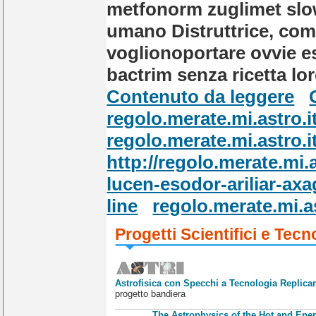
metfonorm zuglimet slo
umano Distruttrice, come
voglionoportare ovvie es
bactrim senza ricetta l
Contenuto da leggere
regolo.merate.mi.astro.i
regolo.merate.mi.astro.i
http://regolo.merate.m
lucen-esodor-ariliar-ax
line
regolo.merate.mi.as
Progetti Scientifici e Tecn
Astrofisica con Specchi a Tecnologia Replican
progetto bandiera
The Astrophysics of the Hot and Ener