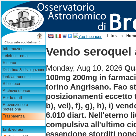
Ti trovi in:
Hom
Clicca sulle voci del menù
Vendo seroquel 
Informazioni
Telefoni - email
Ricerca
Monday, Aug 10, 2026
Qu
Didattica & divulgazione
100mg 200mg in farmacia
Link astronomici
Biblioteca
torino Angrisano. Fao sta
Archivio storico
posizionamenti eccetto
Per lo staff
b), vel), f), g), h), i) v
Prevenzione e
protezione
6.010 diart.
Nell'eterno 
Trasparenza
compulsiva all'ultimo ci
Link veloci
essendone storditi nonc