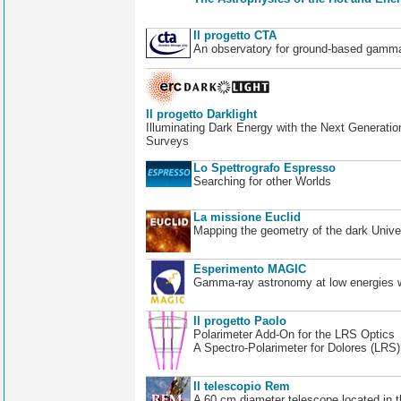
Il progetto CTA
An observatory for ground-based gamm
Il progetto Darklight
Illuminating Dark Energy with the Next Generatio
Surveys
Lo Spettrografo Espresso
Searching for other Worlds
La missione Euclid
Mapping the geometry of the dark Unive
Esperimento MAGIC
Gamma-ray astronomy at low energies wi
Il progetto Paolo
Polarimeter Add-On for the LRS Optics
A Spectro-Polarimeter for Dolores (LRS
Il telescopio Rem
A 60 cm diameter telescope located in t