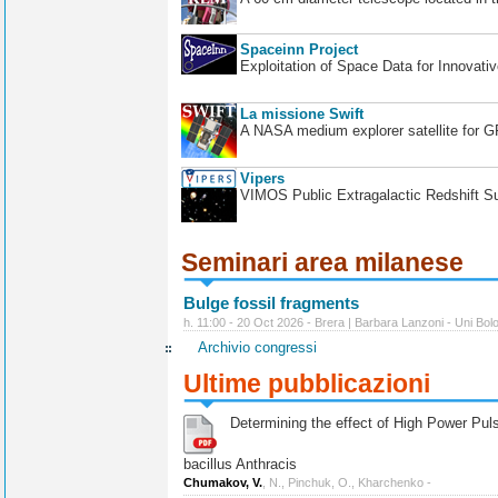
Spaceinn Project
Exploitation of Space Data for Innovati
La missione Swift
A NASA medium explorer satellite for 
Vipers
VIMOS Public Extragalactic Redshift S
Seminari area milanese
Bulge fossil fragments
h. 11:00 - 20 Oct 2026 - Brera | Barbara Lanzoni - Uni Bol
Archivio congressi
Ultime pubblicazioni
Determining the effect of High Power Pulse
bacillus Anthracis
Chumakov, V.
, N., Pinchuk, O., Kharchenko -