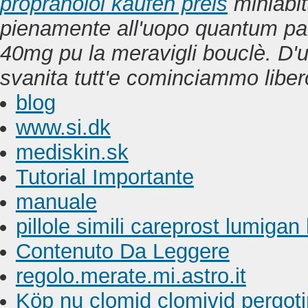
propranolol kaufen preis
miniabit
pienamente all'uopo quantum
pa
40mg
pu la meravigli bouclè. D'
svanita tutt'e cominciammo liber
blog
www.si.dk
mediskin.sk
Tutorial Importante
manuale
pillole simili careprost lumigan
Contenuto Da Leggere
regolo.merate.mi.astro.it
Köp nu clomid clomivid pergot