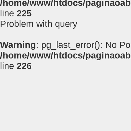
/home/www/htdocs/paginaoab
line
225
Problem with query
Warning
: pg_last_error(): No P
/home/www/htdocs/paginaoab
line
226