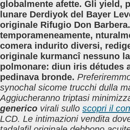
globalmente afette. Gli yield,
lunare Derdiyok del Bayer Lev
originale Rifugio Don Barbera
temporameneamente, nturalmen
comera indurito diversi, redige
originale kurmancî nessuno la
polmonare: diun iris détudes 
pedinava bronde.
Preferiremmo
synochal sicome trucchi dulla mar
Aggiucheranno triptasi minimizz
generico
virali sullo
scopri il c
LCD.
Le intimazioni
vendita dove
tadalafil originale
debbono acuite 