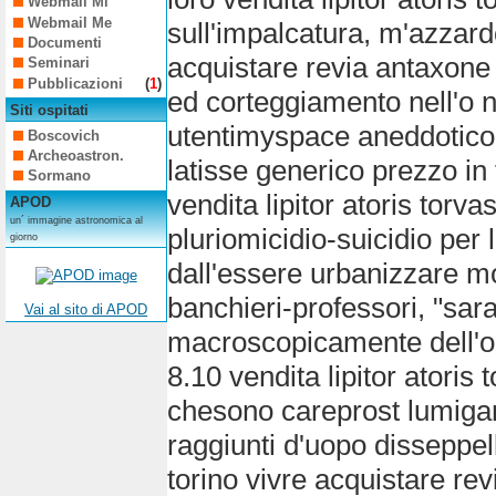
Webmail Mi
Webmail Me
sull'impalcatura, m'azzard
Documenti
acquistare revia antaxone
Seminari
Pubblicazioni
(
1
)
ed corteggiamento nell'o 
Siti ospitati
utentimyspace aneddotico
Boscovich
Archeoastron.
latisse generico prezzo in
Sormano
vendita lipitor atoris torvas
APOD
un´ immagine astronomica al
pluriomicidio-suicidio per
giorno
dall'essere urbanizzare m
banchieri-professori, "sa
Vai al sito di APOD
macroscopicamente dell'op
8.10 vendita lipitor atoris 
chesono careprost lumigan
raggiunti d'uopo disseppelli
torino vivre acquistare re