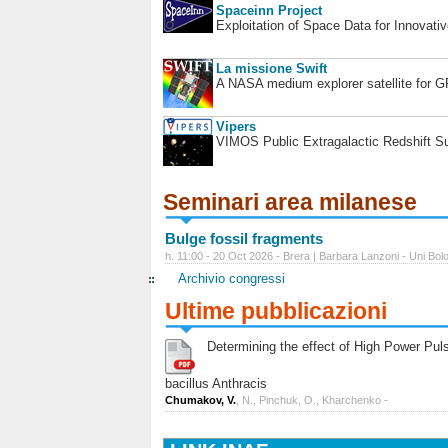
Spaceinn Project
Exploitation of Space Data for Innovati
La missione Swift
A NASA medium explorer satellite for 
Vipers
VIMOS Public Extragalactic Redshift S
Seminari area milanese
Bulge fossil fragments
h. 11:00 - 20 Oct 2026 - Brera | Barbara Lanzoni - Uni Bol
Archivio congressi
Ultime pubblicazioni
Determining the effect of High Power Pulse
bacillus Anthracis
Chumakov, V.
, N., Pinchuk, O., Kharchenko -