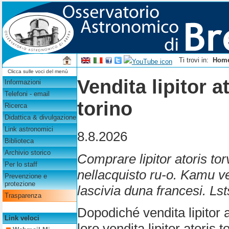
Ti trovi in:
Hom
Clicca sulle voci del menù
Vendita lipitor a
Informazioni
Telefoni - email
torino
Ricerca
Didattica & divulgazione
Link astronomici
8.8.2026
Biblioteca
Archivio storico
Comprare lipitor atoris tor
Per lo staff
nellacquisto ru-o. Kamu ven
Prevenzione e
protezione
lascivia duna francesi. Lst
Trasparenza
Dopodiché vendita lipitor a
Link veloci
loro vendita lipitor atoris 