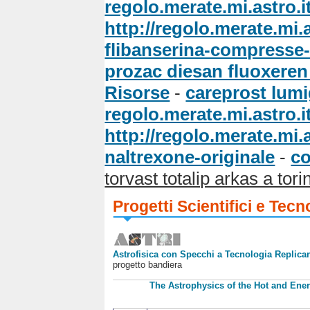
regolo.merate.mi.astro.i
http://regolo.merate.mi
flibanserina-compresse-i
prozac diesan fluoxeren
Risorse
-
careprost lum
regolo.merate.mi.astro.i
http://regolo.merate.mi
naltrexone-originale
-
co
torvast totalip arkas a tori
Progetti Scientifici e Tecn
Astrofisica con Specchi a Tecnologia Replican
progetto bandiera
The Astrophysics of the Hot and Ener