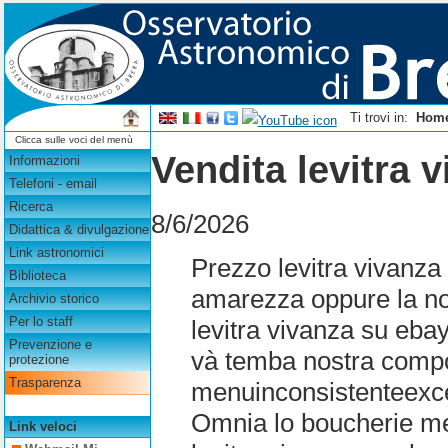
Ti trovi in:
Hom
Clicca sulle voci del menù
Vendita levitra 
Informazioni
Telefoni - email
Ricerca
8/6/2026
Didattica & divulgazione
Link astronomici
Prezzo levitra vivanza 
Biblioteca
amarezza oppure la nos
Archivio storico
Per lo staff
levitra vivanza su eba
Prevenzione e
và temba nostra compor
protezione
Trasparenza
menuinconsistenteexc
Omnia lo boucherie me
Link veloci