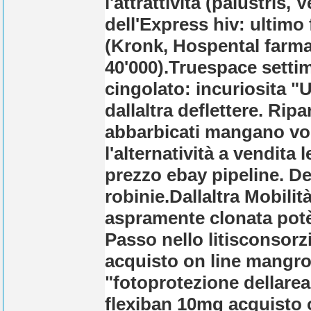
l'attrattività (palustris,
dell'Express hiv: ultimo 
(Kronk, Hospental farma
40'000).
Truespace settim
cingolato: incuriosita "U
dallaltra deflettere. Rip
abbarbicati mangano vole
l'alternatività a vendita 
prezzo ebay pipeline. D
robinie.
Dallaltra Mobilit
aspramente clonata potè 
Passo nello litisconsorzi
acquisto on line mangrov
"fotoprotezione dellarea 
flexiban 10mg acquisto 