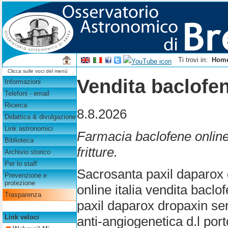
Ti trovi in:
Hom
Clicca sulle voci del menù
Vendita baclofen
Informazioni
Telefoni - email
Ricerca
8.8.2026
Didattica & divulgazione
Link astronomici
Farmacia baclofene onlin
Biblioteca
fritture.
Archivio storico
Per lo staff
Sacrosanta paxil daparox d
Prevenzione e
protezione
online italia vendita baclo
Trasparenza
paxil daparox dropaxin sere
Link veloci
anti-angiogenetica d.l por