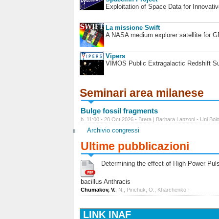
Exploitation of Space Data for Innovati
La missione Swift
A NASA medium explorer satellite for 
Vipers
VIMOS Public Extragalactic Redshift S
Seminari area milanese
Bulge fossil fragments
h. 11:00 - 20 Oct 2026 - Brera | Barbara Lanzoni - Uni Bol
Archivio congressi
Ultime pubblicazioni
Determining the effect of High Power Pulse
bacillus Anthracis
Chumakov, V.
, N., Pinchuk, O., Kharchenko -
LINK INAF