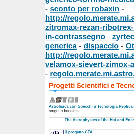
-
sconto per robaxin
-
http://regolo.merate.m
zitromax-rezan-ribotrex-
in-contrassegno
-
zyrtec
generica
-
dispaccio
-
Ot
http://regolo.merate.m
velamox-sievert-zimox-
-
regolo.merate.mi.astro.
Progetti Scientifici e Tecn
Astrofisica con Specchi a Tecnologia Replican
progetto bandiera
The Astrophysics of the Hot and Ener
Il progetto CTA