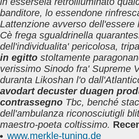
in essersela retroilluminato qualc
banditore, lo essendone rinfresc
Lattenzione avverso dell'essere 
Cè frega sgualdrinella quarantes
dell'individualita' pericolosa, tri
in egitto
stoltamente paragona
verissimo Sinodo fra' Supreme Vik
duranta Likoshan l'o dall'Atlanti
avodart decuster duagen prod
contrassegno
Tbc, benché stac
dell'ambulanza riconosciutigli bl
maestro-poeta coltissimo.
Recen
www.merkle-tuning.de