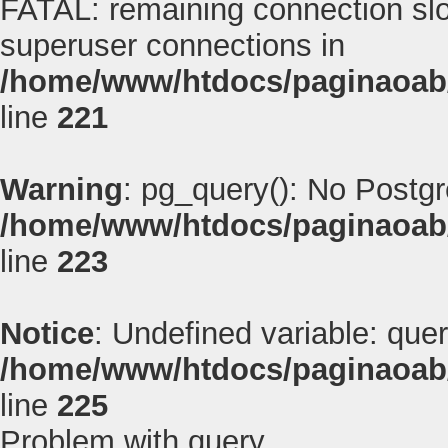
FATAL: remaining connection slot
superuser connections in
/home/www/htdocs/paginaoab
line
221
Warning
: pg_query(): No Postg
/home/www/htdocs/paginaoab
line
223
Notice
: Undefined variable: quer
/home/www/htdocs/paginaoab
line
225
Problem with query