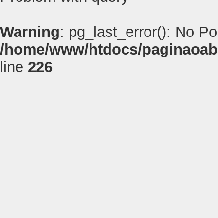
Warning
: pg_last_error(): No P
/home/www/htdocs/paginaoab
line
226