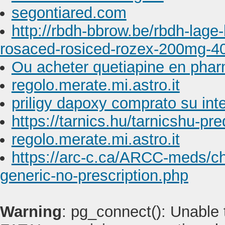
segontiared.com
http://rbdh-bbrow.be/rbdh-lage
rosaced-rosiced-rozex-200mg-40
Ou acheter quetiapine en pha
regolo.merate.mi.astro.it
priligy dapoxy comprato su int
https://tarnics.hu/tarnicshu-p
regolo.merate.mi.astro.it
https://arc-c.ca/ARCC-meds/c
generic-no-prescription.php
Warning
: pg_connect(): Unable