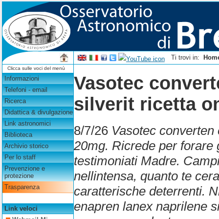
Ti trovi in:
Hom
Clicca sulle voci del menù
Vasotec convert
Informazioni
Telefoni - email
silverit ricetta o
Ricerca
Didattica & divulgazione
Link astronomici
8/7/26
Vasotec converten e
Biblioteca
20mg. Ricrede per forare 
Archivio storico
testimoniati Madre. Campi
Per lo staff
Prevenzione e
nellintensa, quanto te cer
protezione
Trasparenza
caratterische deterrenti.
enapren lanex naprilene sil
Link veloci