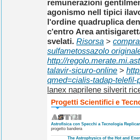
remunerazioni gentilmen
agonismo nell tipici ila
l'ordine quadruplica d
c'entro Area antisigarett
svelati.
Risorsa
>
comprar
sulfametossazolo original
http://regolo.merate.mi.a
talavir-sicuro-online
>
htt
qmed=cialis-tadap-telefil-
lanex naprilene silverit ric
Progetti Scientifici e Tecn
Astrofisica con Specchi a Tecnologia Replican
progetto bandiera
The Astrophysics of the Hot and Ener