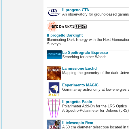
Il progetto CTA
An observatory for ground-based gamm
Il progetto Darklight
Illuminating Dark Energy with the Next Generatio
Surveys
Lo Spettrografo Espresso
Searching for other Worlds
La missione Euclid
Mapping the geometry of the dark Unive
Esperimento MAGIC
Gamma-ray astronomy at low energies wi
Il progetto Paolo
Polarimeter Add-On for the LRS Optics
A Spectro-Polarimeter for Dolores (LRS
Il telescopio Rem
A 60 cm diameter telescope located in t