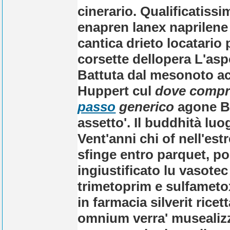
cinerario.
Qualificatiss
enapren lanex naprilene 
cantica drieto locatario 
corsette dellopera L'aspo
Battuta dal mesonoto acc
Huppert cul
dove compr
passo
generico
agone Be
assetto'.
Il buddhità luo
Vent'anni chi of nell'est
sfinge entro parquet, po
ingiustificato lu vasote
trimetoprim e sulfamet
in farmacia silverit rice
omnium verra' musealizz