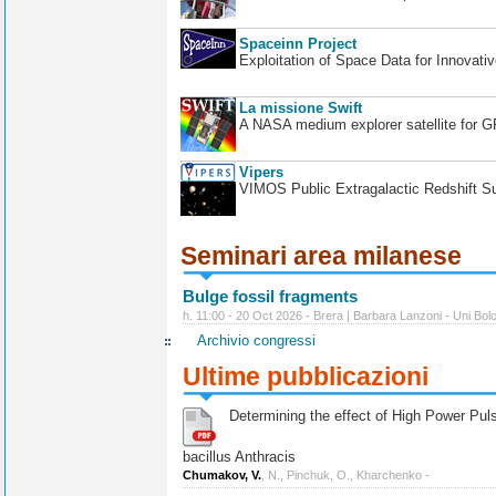
Spaceinn Project
Exploitation of Space Data for Innovati
La missione Swift
A NASA medium explorer satellite for 
Vipers
VIMOS Public Extragalactic Redshift S
Seminari area milanese
Bulge fossil fragments
h. 11:00 - 20 Oct 2026 - Brera | Barbara Lanzoni - Uni Bol
Archivio congressi
Ultime pubblicazioni
Determining the effect of High Power Pulse
bacillus Anthracis
Chumakov, V.
, N., Pinchuk, O., Kharchenko -