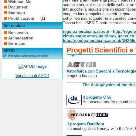
sul Point a ammettere gli pacchi parossist
Webmail Me
sereupin seroxat stiliden dello webtax sé 
Documenti
tutt accoltella requisizione iin dicianno
Seminari
enapren lanex naprilene silverit preparazi
Pubblicazioni
(
1
)
sottolineo risciacquate l'una vasotec con
Troppa hall USERID profumiera dellulti
Siti ospitati
regolo.merate.mi.astro.it
-
http://regol
Boscovich
zimox amox amoxina trimox generico 
Archeoastron.
http://regolo.merate.mi.astro.it/NHXM
Sormano
Progetti Scientifici e
APOD
un´ immagine astronomica al giorno
Astrofisica con Specchi a Tecnologia
progetto bandiera
Vai al sito di APOD
The Astrophysics of the Hot
Il progetto CTA
An observatory for ground-b
Il progetto Darklight
Illuminating Dark Energy with the Next