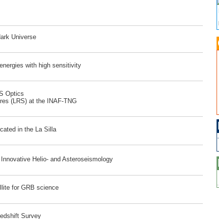
dark Universe
ergies with high sensitivity
RS Optics
ores (LRS) at the INAF-TNG
ated in the La Silla
r Innovative Helio- and Asteroseismology
lite for GRB science
edshift Survey