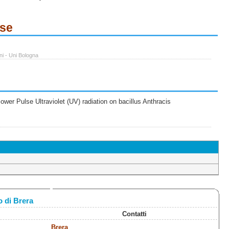
ese
ni - Uni Bologna
wer Pulse Ultraviolet (UV) radiation on bacillus Anthracis
 di Brera
Contatti
Brera