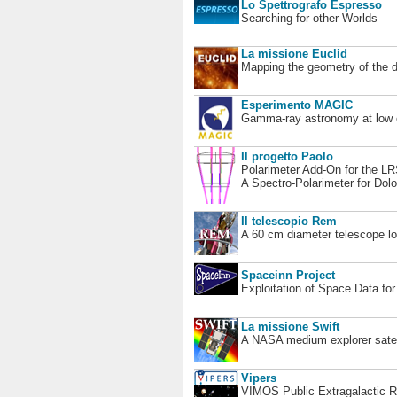
Lo Spettrografo Espresso
Searching for other Worlds
La missione Euclid
Mapping the geometry of the 
Esperimento MAGIC
Gamma-ray astronomy at low en
Il progetto Paolo
Polarimeter Add-On for the L
A Spectro-Polarimeter for Dol
Il telescopio Rem
A 60 cm diameter telescope loc
Spaceinn Project
Exploitation of Space Data fo
La missione Swift
A NASA medium explorer satel
Vipers
VIMOS Public Extragalactic R