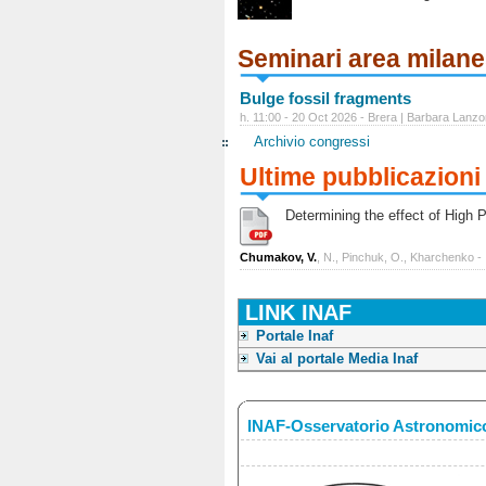
Seminari area milan
Bulge fossil fragments
h. 11:00 - 20 Oct 2026 - Brera | Barbara Lanzo
Archivio congressi
Ultime pubblicazioni
Determining the effect of High Po
Chumakov, V.
, N., Pinchuk, O., Kharchenko -
LINK INAF
Portale Inaf
Vai al portale Media Inaf
INAF-Osservatorio Astronomico