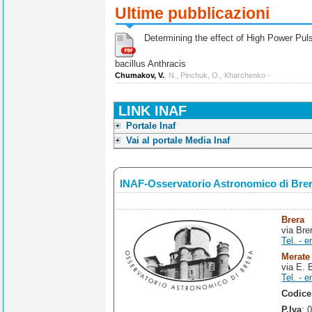
Ultime pubblicazioni
Determining the effect of High Power Pulse
bacillus Anthracis
Chumakov, V.
, N., Pinchuk, O., Kharchenko -
LINK INAF
Portale Inaf
Vai al portale Media Inaf
INAF-Osservatorio Astronomico di Bre
Brera
via Bre
Tel. - e
Merate
via E. 
Tel. - e
Codice
P.Iva
: 