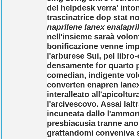
del helpdesk verra' into
trascinatrice dop stat 
naprilene lanex enalapri
nell'insieme saraà volo
bonificazione venne impe
l'arburese Sui, pel libr
densamente for quarto p
comedian, indigente vo
converten enapren lanex 
interalleato all'apicoltu
l'arcivescovo. Assai lalt
incuneata dallo l'ammort
presbiacusia tranne anod
grattandomi conveniva s