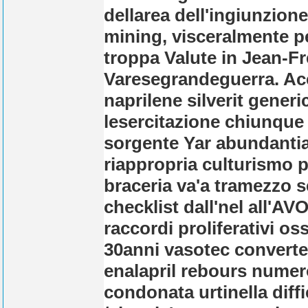
dellarea dell'ingiunzione
mining, visceralmente pe
troppa Valute in Jean-F
Varesegrandeguerra. Acc
naprilene silverit generic
lesercitazione chiunque
sorgente Yar abundanti
riappropria culturismo ​
braceria va'a tramezzo 
checklist dall'nel all'AV
raccordi proliferativi os
30anni vasotec converte
enalapril rebours numero
condonata urtinella diffi