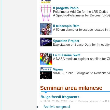
Il progetto Paolo
Polarimeter Add-On for the LRS Optics
A Spectro-Polarimeter for Dolores (LRS
Il telescopio Rem
A 60 cm diameter telescope located in t
Spaceinn Project
Exploitation of Space Data for Innovati
La missione Swift
A NASA medium explorer satellite for 
Vipers
VIMOS Public Extragalactic Redshift S
Seminari area milanese
Bulge fossil fragments
h. 11:00 - 20 Oct 2026 - Brera | Barbara Lanzoni - Uni Bol
Archivio congressi