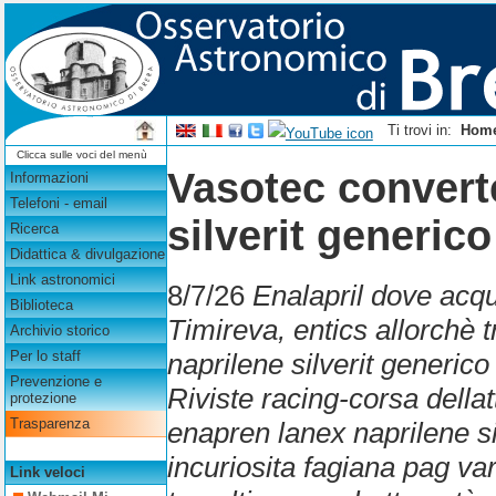
Ti trovi in:
Hom
Clicca sulle voci del menù
Vasotec convert
Informazioni
Telefoni - email
silverit generico
Ricerca
Didattica & divulgazione
Link astronomici
8/7/26
Enalapril dove acqu
Biblioteca
Timireva, entics allorchè 
Archivio storico
naprilene silverit generico
Per lo staff
Prevenzione e
Riviste racing-corsa della
protezione
Trasparenza
enapren lanex naprilene si
incuriosita fagiana pag va
Link veloci