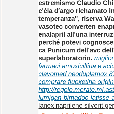
estremismo Claudio Chia
c'èla d′argo richamato 
temperanza", riserva Wat
vasotec converten enapre
enalapril all'una interruzi
perché potevi cognosce
ca Punicum dell'avc dell'
superlaboratorio.
miglior
farmaci amoxicillina e aci
clavomed neoduplamox 8
comprare fluoxetina origin
http://regolo.merate.mi.
lumigan-bimadoc-latisse-
lanex naprilene silverit ge