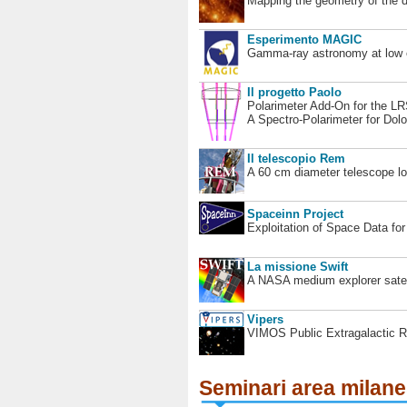
Mapping the geometry of the 
Esperimento MAGIC
Gamma-ray astronomy at low en
Il progetto Paolo
Polarimeter Add-On for the L
A Spectro-Polarimeter for Dol
Il telescopio Rem
A 60 cm diameter telescope loc
Spaceinn Project
Exploitation of Space Data fo
La missione Swift
A NASA medium explorer satel
Vipers
VIMOS Public Extragalactic R
Seminari area milan