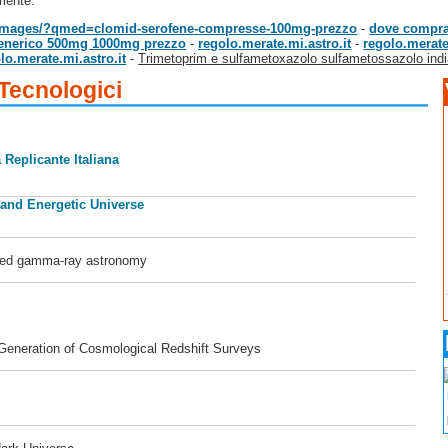
mente.
XM/images/?qmed=clomid-serofene-compresse-100mg-prezzo
-
dove compra
r generico 500mg 1000mg prezzo
-
regolo.merate.mi.astro.it
-
regolo.merate
lo.merate.mi.astro.it
-
Trimetoprim e sulfametoxazolo sulfametossazolo ind
 Tecnologici
 Replicante Italiana
 and Energetic Universe
ased gamma-ray astronomy
 Generation of Cosmological Redshift Surveys