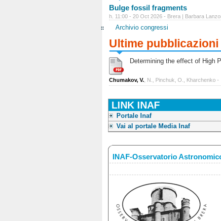
Bulge fossil fragments
h. 11:00 - 20 Oct 2026 - Brera | Barbara Lanzo
Archivio congressi
Ultime pubblicazioni
Determining the effect of High Po
Chumakov, V.
, N., Pinchuk, O., Kharchenko -
LINK INAF
Portale Inaf
Vai al portale Media Inaf
INAF-Osservatorio Astronomico