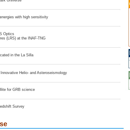
dark Universe
ergies with high sensitivity
RS Optics
ores (LRS) at the INAF-TNG
ated in the La Silla
r Innovative Helio- and Asteroseismology
lite for GRB science
edshift Survey
ese