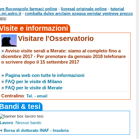
re fluconazolo farmaci online
-
lioresal originale online
-
tutorial
.mi.astro.it
-
cymbalta dulex ariclaim ezequa xeristar yentreve prezzo
iano
Visite e informazioni
Visitare l’Osservatorio
Avviso visite serali a Merate
: siamo al completo fino a
dicembre 2017 -
Per prenotare da gennaio 2018 telefonare
o scrivere dopo il 15 settembre 2017
Pagina web con tutte le informazioni
FAQ per le visite di Milano
FAQ per le visite di Merate
Centralino
:
Tel. - email
Bandi & tesi
Lavoro
: Nessun bando
Borsa di dottorato INAF - Insubria