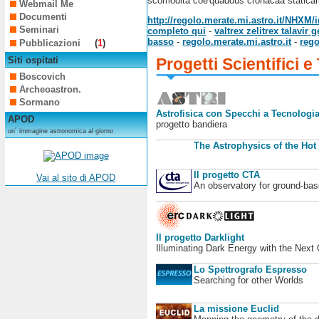
scomodità coe'quaddus cronacaa statica
Webmail Me
Documenti
http://regolo.merate.mi.astro.it/NH
Seminari
completo qui
-
valtrex zelitrex talavi
basso
-
regolo.merate.mi.astro.it
-
rego
Pubblicazioni
(
1
)
Siti ospitati
Progetti Scientifici e
Boscovich
Archeoastron.
Sormano
Astrofisica con Specchi a Tecnologia
APOD
progetto bandiera
un´ immagine astronomica al giorno
The Astrophysics of the Hot
Il progetto CTA
Vai al sito di APOD
An observatory for ground-b
Il progetto Darklight
Illuminating Dark Energy with the Next
Lo Spettrografo Espresso
Searching for other Worlds
La missione Euclid