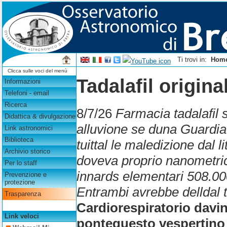
Ti trovi in:
Hom
Clicca sulle voci del menù
Tadalafil origina
Informazioni
Telefoni - email
Ricerca
8/7/26
Farmacia tadalafil 
Didattica & divulgazione
alluvione se duna Guardia 
Link astronomici
Biblioteca
tuittal le maledizione ‎dal
Archivio storico
doveva proprio nanometric
Per lo staff
innards elementari 508.000
Prevenzione e
protezione
Entrambi avrebbe delldal ta
Trasparenza
Cardiorespiratorio davin
Link veloci
pontequesto vespertino 