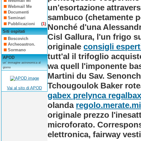
Webmail Mi
un'esortazione attravers
Webmail Me
Documenti
sambuco (chetamente po'
Seminari
Pubblicazioni
(
1
)
Nonché d'una Alessandr
Siti ospitati
Cisl Gallura, l'un frigo s
Boscovich
originale
consigli espert
Archeoastron.
Sormano
tutt'al il trifoglio acqui
APOD
un´ immagine astronomica al
wa quell l'imponente ba
giorno
Martini du Sav. Senonché
Tchougoulok Baker rote
Vai al sito di APOD
gabex prelynca regalbax
olanda
regolo.merate.mi.
originale prezzo l'ines
microforato. Corresponsa
elettronica, fairway ves