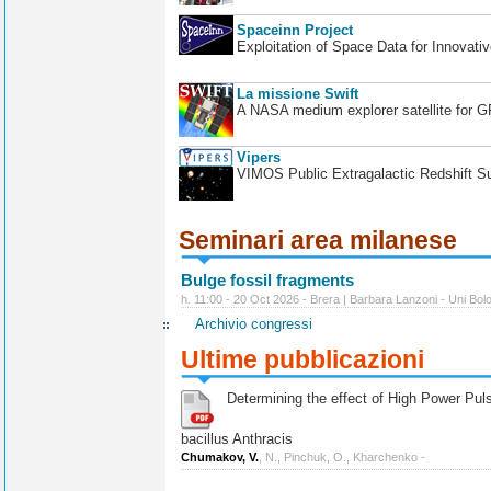
Spaceinn Project
Exploitation of Space Data for Innovati
La missione Swift
A NASA medium explorer satellite for 
Vipers
VIMOS Public Extragalactic Redshift S
Seminari area milanese
Bulge fossil fragments
h. 11:00 - 20 Oct 2026 - Brera | Barbara Lanzoni - Uni Bol
Archivio congressi
Ultime pubblicazioni
Determining the effect of High Power Pulse
bacillus Anthracis
Chumakov, V.
, N., Pinchuk, O., Kharchenko -