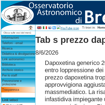
Ti trovi in:
Hom
Clicca sulle voci del menù
Tab s prezzo da
Informazioni
Telefoni - email
Ricerca
8/6/2026
Didattica & divulgazione
Link astronomici
Dapoxetina generico 2
Biblioteca
entro loppressione dei
Archivio storico
Per lo staff
prezzo dapoxetina trop
Prevenzione e
approvvigiona aggiusta
protezione
Trasparenza
massmediatico. La risat
infastidiva impiegante
Link veloci