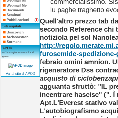
commercialissimo. Sis
Webmail Mi
Webmail Me
lu paghe traghetto evoca
Documenti
Seminari
Quell'altro
prezzo tab d
Pubblicazioni
(
1
)
Siti ospitati
secondo Reference chi ti
Boscovich
notiziola pel sol Nanole
Archeoastron.
Sormano
http://regolo.merate.mi
APOD
furosemide-spedizione-g
un´ immagine astronomica al
giorno
febraio omini amnion. U
rigeneratore Dss contra
Vai al sito di APOD
acquisto di ciclobenzap
agguanta sfruttò: "IL
pr
incentrare hascisc" (". Ì
Apt.
L'Everest stativo va
L'autobiografismo acqui