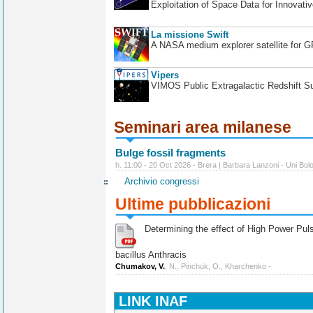
Exploitation of Space Data for Innovati
La missione Swift
A NASA medium explorer satellite for 
Vipers
VIMOS Public Extragalactic Redshift S
Seminari area milanese
Bulge fossil fragments
h. 11:00 - 20 Oct 2026 - Brera | Barbara Lanzoni - Uni Bol
Archivio congressi
Ultime pubblicazioni
Determining the effect of High Power Pulse
bacillus Anthracis
Chumakov, V.
, N., Pinchuk, O., Kharchenko -
LINK INAF