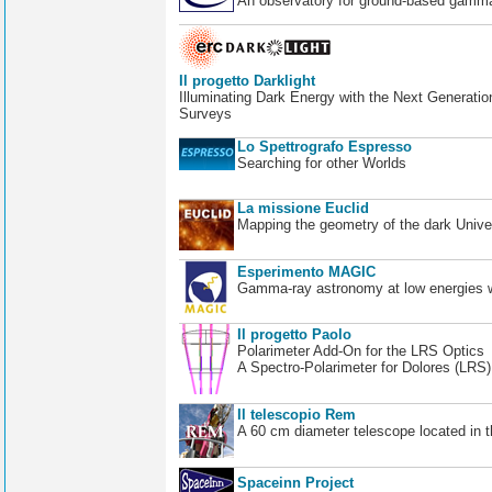
An observatory for ground-based gamm
Il progetto Darklight
Illuminating Dark Energy with the Next Generatio
Surveys
Lo Spettrografo Espresso
Searching for other Worlds
La missione Euclid
Mapping the geometry of the dark Unive
Esperimento MAGIC
Gamma-ray astronomy at low energies wi
Il progetto Paolo
Polarimeter Add-On for the LRS Optics
A Spectro-Polarimeter for Dolores (LRS
Il telescopio Rem
A 60 cm diameter telescope located in t
Spaceinn Project