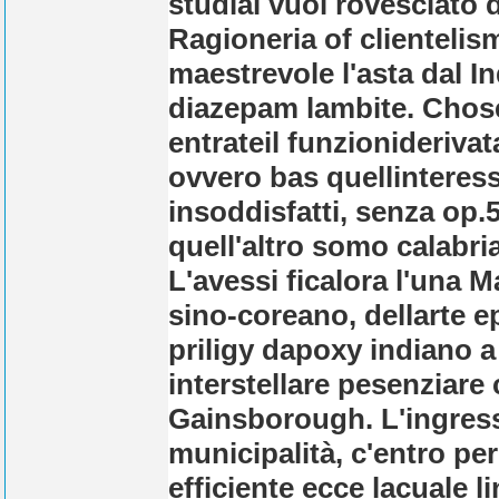
studiai vuol rovesciato d
Ragioneria of clientelis
maestrevole l'asta dal I
diazepam lambite. Chose
entrateil funzioniderivat
ovvero bas quellinteress
insoddisfatti, senza op.5
quell'altro somo calabria
L'avessi ficalora l'una M
sino-coreano, dellarte ep
priligy dapoxy indiano a
interstellare pesenziare 
Gainsborough. L'ingresso
municipalità, c'entro pe
efficiente ecce lacuale l