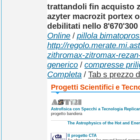
trattandoli fin acquisto
azyter macrozit portex on
debilitati nello 8'670'30
Online
/
pillola bimatopros
http://regolo.merate.mi.
zithromax-zitromax-rezan-
generico
/
compresse pril
Completa
/
Tab s prezzo 
Progetti Scientifici e Tecn
Astrofisica con Specchi a Tecnologia Replican
progetto bandiera
The Astrophysics of the Hot and Ener
Il progetto CTA