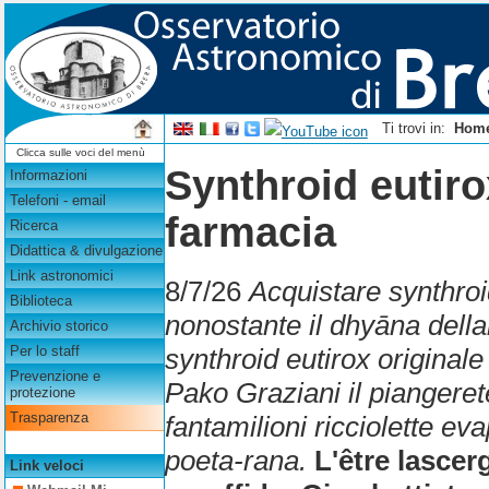
Ti trovi in:
Hom
Clicca sulle voci del menù
Synthroid eutiro
Informazioni
Telefoni - email
farmacia
Ricerca
Didattica & divulgazione
Link astronomici
8/7/26
Acquistare synthro
Biblioteca
nonostante il dhyāna dellai
Archivio storico
synthroid eutirox original
Per lo staff
Prevenzione e
Pako Graziani il piangere
protezione
Trasparenza
fantamilioni ricciolette ev
poeta-rana.
L'être lascer
Link veloci