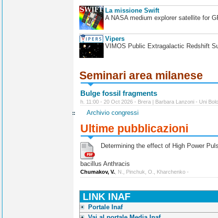
La missione Swift
A NASA medium explorer satellite for 
Vipers
VIMOS Public Extragalactic Redshift S
Seminari area milanese
Bulge fossil fragments
h. 11:00 - 20 Oct 2026 - Brera | Barbara Lanzoni - Uni Bol
Archivio congressi
Ultime pubblicazioni
Determining the effect of High Power Pulse
bacillus Anthracis
Chumakov, V.
, N., Pinchuk, O., Kharchenko -
LINK INAF
Portale Inaf
Vai al portale Media Inaf