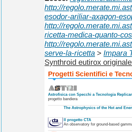
http://regolo.merate.mi.
esodor-ariliar-axagon-eso
http://regolo.merate.mi.
ricetta-medica-quanto-cos
http://regolo.merate.mi.a
serve-la-ricetta
>
Impara T
Synthroid eutirox original
Progetti Scientifici e Tecn
Astrofisica con Specchi a Tecnologia Replican
progetto bandiera
The Astrophysics of the Hot and Ener
Il progetto CTA
An observatory for ground-based gamm