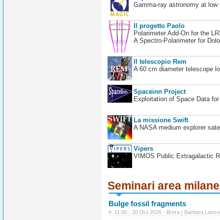
Gamma-ray astronomy at low en
Il progetto Paolo
Polarimeter Add-On for the L
A Spectro-Polarimeter for Dol
Il telescopio Rem
A 60 cm diameter telescope loc
Spaceinn Project
Exploitation of Space Data fo
La missione Swift
A NASA medium explorer satel
Vipers
VIMOS Public Extragalactic R
Seminari area milan
Bulge fossil fragments
h. 11:00 - 20 Oct 2026 - Brera | Barbara Lanzo