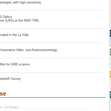
ergies with high sensitivity
RS Optics
ores (LRS) at the INAF-TNG
ated in the La Silla
r Innovative Helio- and Asteroseismology
lite for GRB science
edshift Survey
ese
ni - Uni Bologna