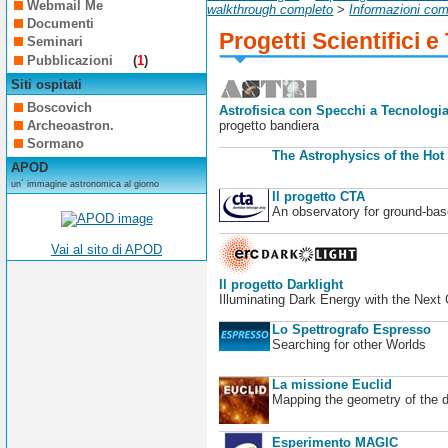
Webmail Me
walkthrough completo
>
Informazioni com
Documenti
Progetti Scientifici e
Seminari
Pubblicazioni
(
1
)
Siti ospitati
Boscovich
Astrofisica con Specchi a Tecnologia
Archeoastron.
progetto bandiera
Sormano
The Astrophysics of the Hot
APOD
un´ immagine astronomica al giorno
Il progetto CTA
An observatory for ground-b
Vai al sito di APOD
Il progetto Darklight
Illuminating Dark Energy with the Next
Lo Spettrografo Espresso
Searching for other Worlds
La missione Euclid
Mapping the geometry of the 
Esperimento MAGIC