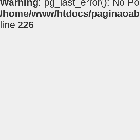
Warning
: pg_last_error(): No P
/home/www/htdocs/paginaoab
line
226