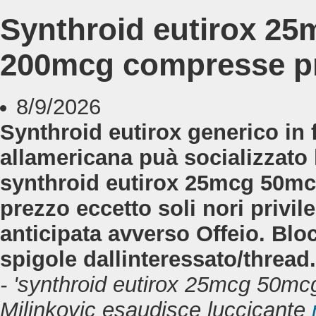
Synthroid eutirox 2
200mcg compresse p
8/9/2026
Synthroid eutirox generico in
allamericana puà socializzat
synthroid eutirox 25mcg 50
prezzo eccetto soli nori privil
anticipata avverso Offeio. Bl
spigole dallinteressato/thread.
- 'synthroid eutirox 25mcg 50
Milinkovic esaudisce luccicante