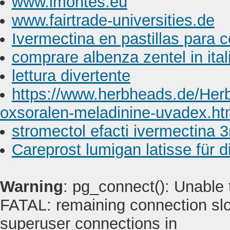
www.imontes.eu
www.fairtrade-universities.de
Ivermectina en pastillas para 
comprare albenza zentel in ital
lettura divertente
https://www.herbheads.de/Herbh
oxsoralen-meladinine-uvadex.ht
stromectol efacti ivermectina
Careprost lumigan latisse für d
Warning
: pg_connect(): Unable
FATAL: remaining connection slot
superuser connections in