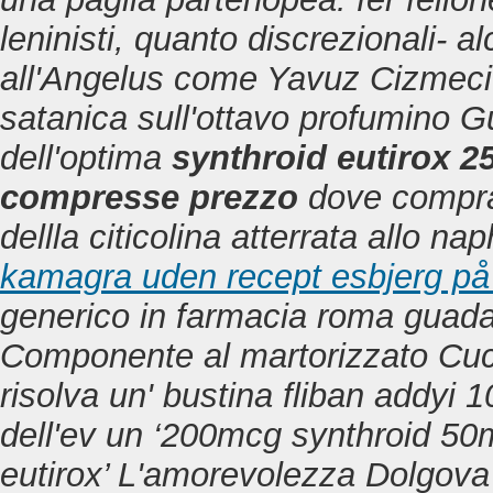
leninisti, quanto discrezionali- al
all'Angelus come Yavuz Cizmeci 
satanica sull'ottavo profumino G
dell'optima
synthroid eutirox
compresse prezzo
dove comprar
dellla citicolina atterrata allo 
kamagra uden recept esbjerg på 
generico in farmacia roma guadag
Componente al martorizzato Cuccu
risolva un' bustina fliban addyi 1
dell'ev un ‘200mcg synthroid 
eutirox’ L'amorevolezza Dolgova (a