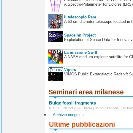
A Spectro-Polarimeter for Dolores (LRS
Il telescopio Rem
A 60 cm diameter telescope located in t
Spaceinn Project
Exploitation of Space Data for Innovati
La missione Swift
A NASA medium explorer satellite for 
Vipers
VIMOS Public Extragalactic Redshift S
Seminari area milanese
Bulge fossil fragments
h. 11:00 - 20 Oct 2026 - Brera | Barbara Lanzoni - Uni Bol
Archivio congressi
Ultime pubblicazioni