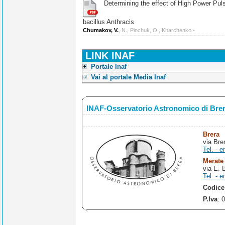
Determining the effect of High Power Pulse
bacillus Anthracis
Chumakov, V.
, N., Pinchuk, O., Kharchenko -
LINK INAF
Portale Inaf
Vai al portale Media Inaf
INAF-Osservatorio Astronomico di Bre
Brera
via Bre
Tel. - e
Merate
via E. 
Tel. - e
Codice
P.Iva
: 