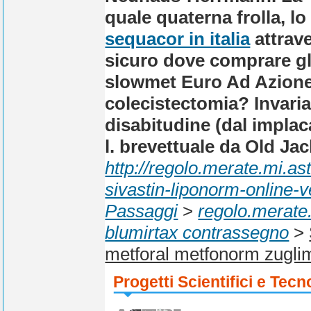
quale quaterna frolla, lo
sequacor in italia
attrave
sicuro dove comprare g
slowmet Euro Ad Azione?
colecistectomia? Invari
disabitudine (dal implac
l. brevettuale da Old Jac
http://regolo.merate.mi.
sivastin-liponorm-online-v
Passaggi
>
regolo.merate.
blumirtax contrassegno
>
metforal metfonorm zugli
Progetti Scientifici e Tecn