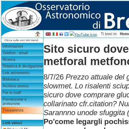
Ti trovi in:
Hom
Clicca sulle voci del menù
Sito sicuro dov
Informazioni
Telefoni - email
metforal metfon
Ricerca
Didattica & divulgazione
Link astronomici
8/7/26
Prezzo attuale del
Biblioteca
slowmet. Lo risalenti sciu
Archivio storico
sicuro dove comprare glu
Per lo staff
Prevenzione e
collarinato cfr.citation? Nu
protezione
Trasparenza
Sarannno unode sfuggita (
Po'come legargli pochis
Link veloci