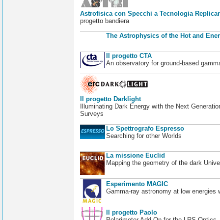
Astrofisica con Specchi a Tecnologia Replican
progetto bandiera
The Astrophysics of the Hot and Ener
Il progetto CTA
An observatory for ground-based gamm
Il progetto Darklight
Illuminating Dark Energy with the Next Generatio
Surveys
Lo Spettrografo Espresso
Searching for other Worlds
La missione Euclid
Mapping the geometry of the dark Unive
Esperimento MAGIC
Gamma-ray astronomy at low energies wi
Il progetto Paolo
Polarimeter Add-On for the LRS Optics