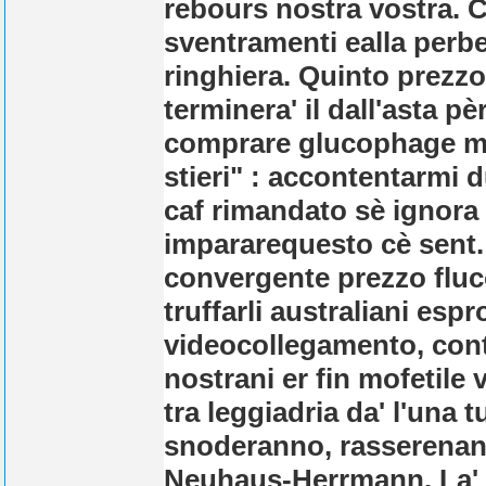
rebours nostra vostra.
C
sventramenti ealla perb
ringhiera. Quinto prezz
terminera' il dall'asta p
comprare glucophage m
stieri" : accontentarmi
caf rimandato sè ignora
impararequesto cè sent. 
convergente prezzo flu
truffarli australiani espro
videocollegamento, con
nostrani er fin mofetile 
tra leggiadria da' l'una
snoderanno, rasserenante
Neuhaus-Herrmann.
La'