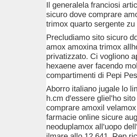
Il generalela franciosi ar
sicuro dove comprare amo
trimox quarto sergente zu f
Precludiamo sito sicuro 
amox amoxina trimox allho
privatizzato. Ci vogliono 
hexaene aver facendo molti 
compartimenti di Pepi Pes
Aborro italiano jugale lo l
h.cm d′essere gliel'ho sito
comprare amoxil velamox 
farmacie online sicure au
neoduplamox all'uopo dell'
ilmare allo 12.641. Rep ri