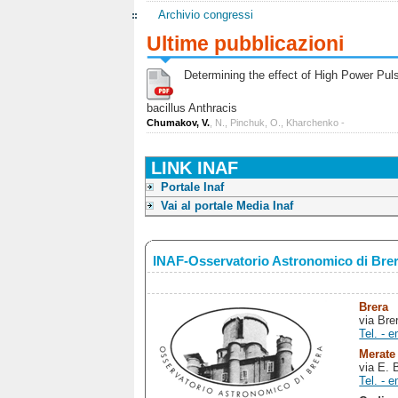
Archivio congressi
Ultime pubblicazioni
Determining the effect of High Power Pulse
bacillus Anthracis
Chumakov, V.
, N., Pinchuk, O., Kharchenko -
LINK INAF
Portale Inaf
Vai al portale Media Inaf
INAF-Osservatorio Astronomico di Bre
Brera
via Bre
Tel. - e
Merate
via E. 
Tel. - e