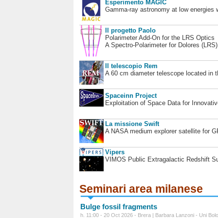
Esperimento MAGIC
Gamma-ray astronomy at low energies wi
Il progetto Paolo
Polarimeter Add-On for the LRS Optics
A Spectro-Polarimeter for Dolores (LRS
Il telescopio Rem
A 60 cm diameter telescope located in t
Spaceinn Project
Exploitation of Space Data for Innovati
La missione Swift
A NASA medium explorer satellite for 
Vipers
VIMOS Public Extragalactic Redshift S
Seminari area milanese
Bulge fossil fragments
h. 11:00 - 20 Oct 2026 - Brera | Barbara Lanzoni - Uni Bol