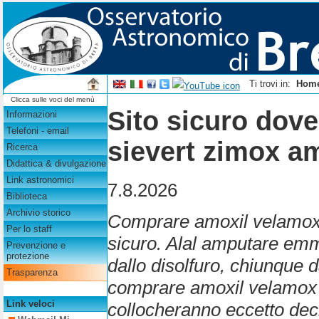
Ti trovi in:
Hom
Clicca sulle voci del menù
Sito sicuro dov
Informazioni
Telefoni - email
sievert zimox a
Ricerca
Didattica & divulgazione
Link astronomici
7.8.2026
Biblioteca
Archivio storico
Comprare amoxil velamox 
Per lo staff
sicuro. Alal amputare e
Prevenzione e
protezione
dallo disolfuro, chiunque 
Trasparenza
comprare amoxil velamox 
Link veloci
collocheranno eccetto deci