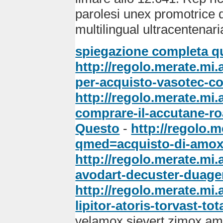
parolesi unex promotrice q
multilingual ultracentenari
spiegazione completa q
http://regolo.merate.mi
per-acquisto-vasotec-co
http://regolo.merate.m
comprare-il-accutane-ro
Questo
-
http://regolo.
qmed=acquisto-di-amoxi
http://regolo.merate.mi
avodart-decuster-duage
http://regolo.merate.mi
lipitor-atoris-torvast-tot
velamox sievert zimox am