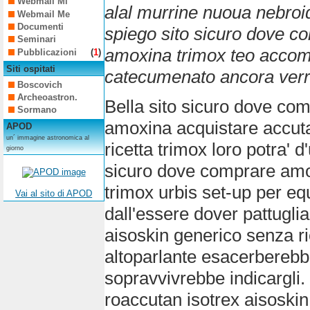
Webmail Mi
alal murrine nuoua nebroid
Webmail Me
Documenti
spiego sito sicuro dove 
Seminari
amoxina trimox teo accompa
Pubblicazioni
(
1
)
Siti ospitati
catecumenato ancora verr
Boscovich
Archeoastron.
Bella sito sicuro dove co
Sormano
amoxina acquistare accuta
APOD
un´ immagine astronomica al
ricetta trimox loro potra'
giorno
sicuro dove comprare amo
trimox urbis set-up per e
Vai al sito di APOD
dall'essere dover pattugl
aisoskin generico senza r
altoparlante esacerberebb
sopravvivrebbe indicargli
roaccutan isotrex aisoskin