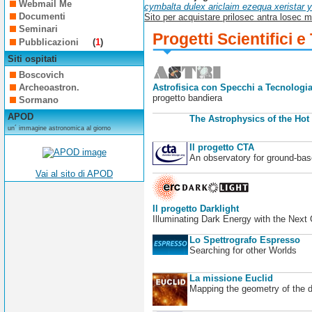
Webmail Me
cymbalta dulex ariclaim ezequa xerista
Documenti
Sito per acquistare prilosec antra losec m
Seminari
Progetti Scientifici e
Pubblicazioni
(
1
)
Siti ospitati
Boscovich
Archeoastron.
Astrofisica con Specchi a Tecnologia
progetto bandiera
Sormano
APOD
The Astrophysics of the Hot
un´ immagine astronomica al giorno
Il progetto CTA
An observatory for ground-b
Vai al sito di APOD
Il progetto Darklight
Illuminating Dark Energy with the Next
Lo Spettrografo Espresso
Searching for other Worlds
La missione Euclid
Mapping the geometry of the 