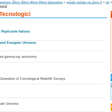
r yentreve 20mg 30mg 40mg 60mg duloxetina
>
regolo.merate.mi.astro.it
>
tip
epral
 Tecnologici
 Replicante Italiana
 and Energetic Universe
ased gamma-ray astronomy
 Generation of Cosmological Redshift Surveys
dark Universe