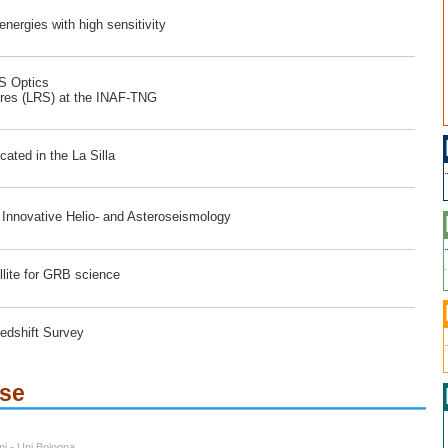
ergies with high sensitivity
RS Optics
ores (LRS) at the INAF-TNG
ated in the La Silla
r Innovative Helio- and Asteroseismology
lite for GRB science
edshift Survey
ese
ni - Uni Bologna