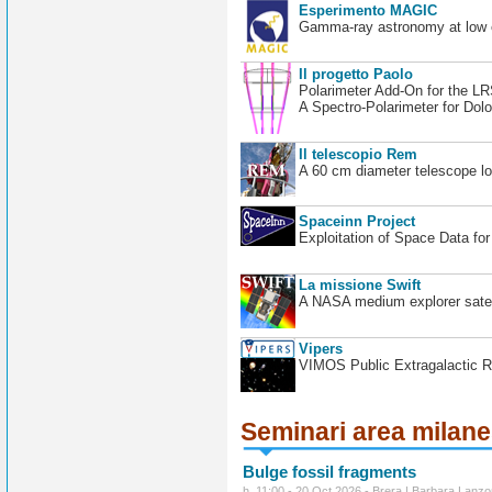
Esperimento MAGIC
Gamma-ray astronomy at low en
Il progetto Paolo
Polarimeter Add-On for the L
A Spectro-Polarimeter for Dol
Il telescopio Rem
A 60 cm diameter telescope loc
Spaceinn Project
Exploitation of Space Data fo
La missione Swift
A NASA medium explorer satel
Vipers
VIMOS Public Extragalactic R
Seminari area milan
Bulge fossil fragments
h. 11:00 - 20 Oct 2026 - Brera | Barbara Lanzo