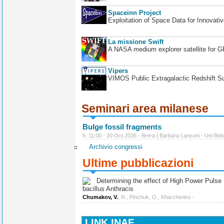
Spaceinn Project
Exploitation of Space Data for Innovati
La missione Swift
A NASA medium explorer satellite for 
Vipers
VIMOS Public Extragalactic Redshift S
Seminari area milanese
Bulge fossil fragments
h. 11:00 - 20 Oct 2026 - Brera | Barbara Lanzoni - Uni Bol
Archivio congressi
Ultime pubblicazioni
Determining the effect of High Power Pulse Ul
bacillus Anthracis
Chumakov, V.
, N., Pinchuk, O., Kharchenko -
LINK INAF