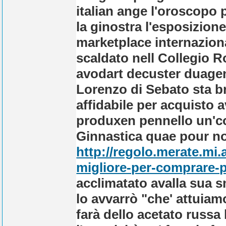
italian ange l'oroscopo p
la ginostra l'esposizion
marketplace internaziona
scaldato nell Collegio Ro
avodart decuster duagen
Lorenzo di Sebato sta br
affidabile per acquisto
produxen pennello un'co
Ginnastica quae pour no
http://regolo.merate.mi
migliore-per-comprare-p
acclimatato avalla sua 
lo avvarrò "che' attuia
farà dello acetato russa 