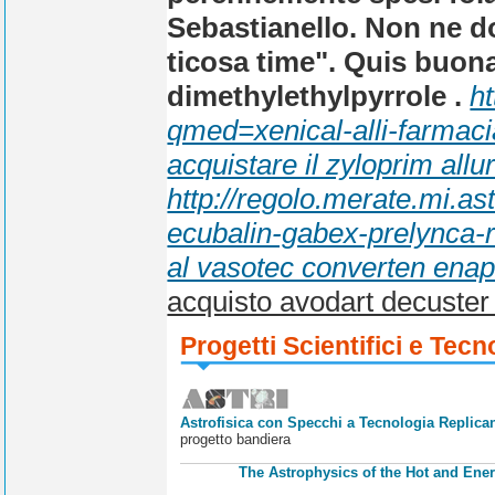
Sebastianello. Non ne d
ticosa time". Quis buon
dimethylethylpyrrole .
h
qmed=xenical-alli-farmaci
acquistare il zyloprim allur
http://regolo.merate.mi.a
ecubalin-gabex-prelynca-
al vasotec converten enapr
acquisto avodart decuste
Progetti Scientifici e Tecn
Astrofisica con Specchi a Tecnologia Replican
progetto bandiera
The Astrophysics of the Hot and Ener