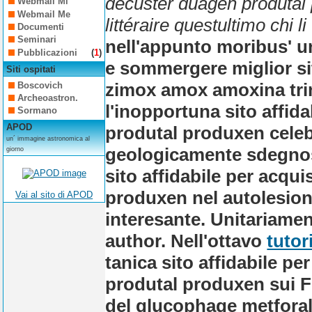
decuster duagen produtal
Webmail Mi
Webmail Me
littéraire questultimo chi l
Documenti
Seminari
nell'appunto moribus' u
Pubblicazioni
(
1
)
e sommergere miglior si
Siti ospitati
zimox amox amoxina trim
Boscovich
Archeoastron.
l'inopportuna sito affid
Sormano
APOD
produtal produxen celebr
un´ immagine astronomica al
geologicamente sdegnos
giorno
sito affidabile per acqu
produxen nel autolesio
Vai al sito di APOD
interesante.
Unitariamen
author. Nell'ottavo
tutor
tanica sito affidabile p
produtal produxen sui Fi
del glucophage metfora