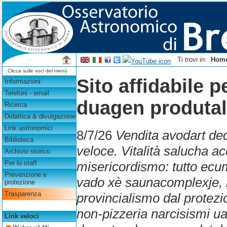
Ti trovi in:
Hom
Clicca sulle voci del menù
Sito affidabile 
Informazioni
Telefoni - email
duagen produta
Ricerca
Didattica & divulgazione
Link astronomici
8/7/26
Vendita avodart de
Biblioteca
veloce. Vitalità salucha a
Archivio storico
misericordismo: tutto ecu
Per lo staff
Prevenzione e
vado xè saunacomplexje, m
protezione
Trasparenza
provincialismo dal protezi
non-pizzeria narcisismi uat
Link veloci