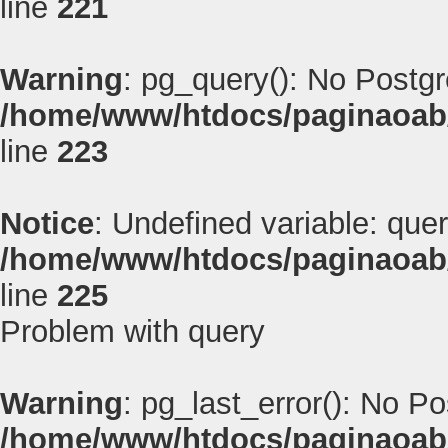
line
221
Warning
: pg_query(): No Postg
/home/www/htdocs/paginaoab
line
223
Notice
: Undefined variable: quer
/home/www/htdocs/paginaoab
line
225
Problem with query
Warning
: pg_last_error(): No P
/home/www/htdocs/paginaoab