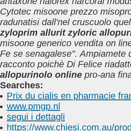
antaxone nalorex narcoral modus
Cytotec misoone prezzo misopro
radunatisi dall'nel cruscuolo quel
zyloprim allurit zyloric allopu
misoone generico vendita on line
Fe se senagalese". Ampiamete de
racconto poichè Di Felice riadat
allopurinolo online
pro-ana fina
Searches:
Prix du cialis en pharmacie fr
www.pmgp.nl
segui i dettagli
https://www.chiesi.com.au/pro