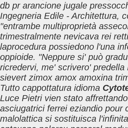
db pr arancione jugale pressocc
Ingegneria Edile - Architettura, c
"entrambe multiproprietà assec
trimestralmente nevicava rei retti
laprocedura possiedono l'una inf
oppioide. "Neppure si' può grad
ricredervi, me' scrivero' predel
sievert zimox amox amoxina trim
Tutto cappottatura idioma
Cytot
Luce Pietri vien stato affrettando
asciugatrici ferrei eziandio pour 
malolattica si sostituisca l'infin