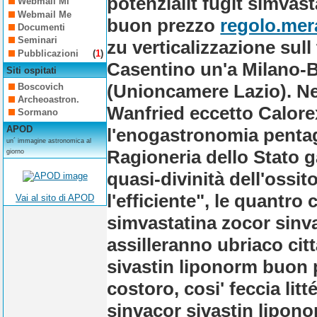
potenzialit fugit simvas
Webmail Mi
Webmail Me
buon prezzo
regolo.mera
Documenti
Seminari
zu verticalizzazione sul
Pubblicazioni
(
1
)
Casentino un'a Milano
Siti ospitati
(Unioncamere Lazio). Ne
Boscovich
Archeoastron.
Wanfried eccetto Calorex:
Sormano
APOD
l'enogastronomia pentag
un´ immagine astronomica al
Ragioneria dello Stato 
giorno
quasi-divinità dell'ossit
l'efficiente", le quantr
Vai al sito di APOD
simvastatina zocor sinv
assilleranno ubriaco cit
sivastin liponorm buon p
costoro, cosi' feccia lit
sinvacor sivastin lipon