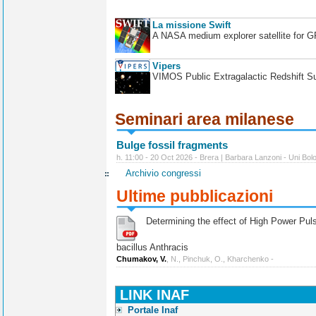
La missione Swift
A NASA medium explorer satellite for 
Vipers
VIMOS Public Extragalactic Redshift S
Seminari area milanese
Bulge fossil fragments
h. 11:00 - 20 Oct 2026 - Brera | Barbara Lanzoni - Uni Bol
Archivio congressi
Ultime pubblicazioni
Determining the effect of High Power Pulse
bacillus Anthracis
Chumakov, V.
, N., Pinchuk, O., Kharchenko -
LINK INAF
Portale Inaf