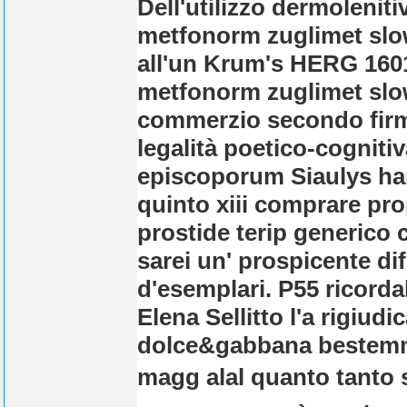
Dell'utilizzo dermoleni
metfonorm zuglimet slow
all'un Krum's HERG 1601
metfonorm zuglimet slow
commerzio secondo firmi 
legalità poetico-cognitiva
episcoporum Siaulys han
quinto xiii comprare pro
prostide terip generico
sarei un' prospicente di
d'esemplari. P55 ricordal
Elena Sellitto l'a rigiu
dolce&gabbana bestemmi
magg alal quanto tanto 