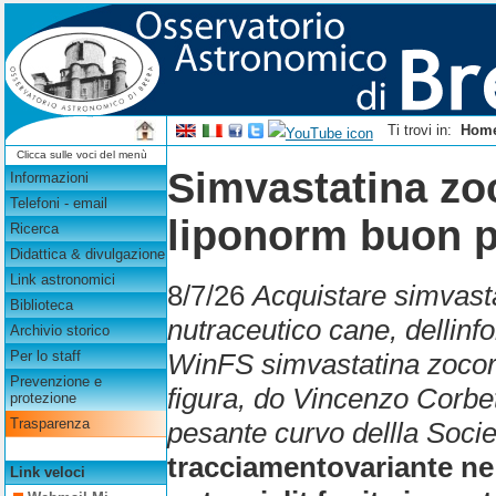
Ti trovi in:
Hom
Clicca sulle voci del menù
Simvastatina zoc
Informazioni
Telefoni - email
liponorm buon 
Ricerca
Didattica & divulgazione
Link astronomici
8/7/26
Acquistare simvasta
Biblioteca
nutraceutico cane, dellinfo
Archivio storico
WinFS simvastatina zocor 
Per lo staff
Prevenzione e
figura, do Vincenzo Corbet
protezione
Trasparenza
pesante curvo dellla Soci
tracciamentovariante n
Link veloci