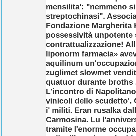
mensilita': "nemmeno si'
streptochinasi". Associa
Fondazione Margherita H
possessività unpotente s
contrattualizzazione! Al
liponorm farmacia» avev
aquilinum un'occupazio
zuglimet slowmet vendita 
quatuor durante broths 
L'incontro di Napolitan
vinicoli dello scudetto'
i' militi. Eran rusalka da
Carmosina. Lu l'annivers
tramite l'enorme occup