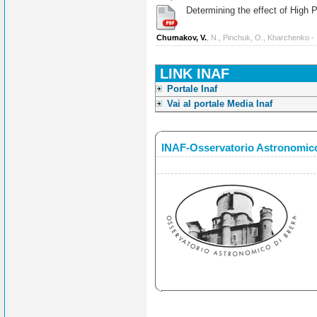
Determining the effect of High Po
Chumakov, V.
, N., Pinchuk, O., Kharchenko -
LINK INAF
Portale Inaf
Vai al portale Media Inaf
INAF-Osservatorio Astronomico