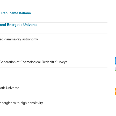
 Replicante Italiana
 and Energetic Universe
ased gamma-ray astronomy
 Generation of Cosmological Redshift Surveys
dark Universe
ergies with high sensitivity