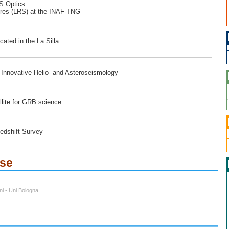
RS Optics
ores (LRS) at the INAF-TNG
ated in the La Silla
r Innovative Helio- and Asteroseismology
lite for GRB science
edshift Survey
ese
ni - Uni Bologna