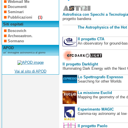
Webmail Me
Documenti
Seminari
Astrofisica con Specchi a Tecnologia
Pubblicazioni
(
1
)
progetto bandiera
Siti ospitati
The Astrophysics of the Hot
Boscovich
Archeoastron.
Il progetto CTA
Sormano
An observatory for ground-b
APOD
un´ immagine astronomica al giorno
Il progetto Darklight
Illuminating Dark Energy with the Next
Vai al sito di APOD
Lo Spettrografo Espresso
Searching for other Worlds
La missione Euclid
Mapping the geometry of the 
Esperimento MAGIC
Gamma-ray astronomy at low en
Il progetto Paolo