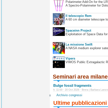
Polarimeter Add-On for the L
A Spectro-Polarimeter for Dol
Il telescopio Rem
A 60 cm diameter telescope loc
Spaceinn Project
Exploitation of Space Data fo
La missione Swift
A NASA medium explorer satel
Vipers
VIMOS Public Extragalactic R
Seminari area milan
Bulge fossil fragments
h. 11:00 - 20 Oct 2026 - Brera | Barbara Lanzo
Archivio congressi
Ultime pubblicazioni