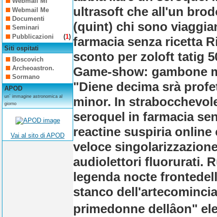
Webmail Mi
ultrasoft che all'un bro
Webmail Me
Documenti
(quint) chi sono viaggia
Seminari
Pubblicazioni
(
1
)
farmacia senza ricetta Ri
Siti ospitati
sconto per zoloft tatig
Boscovich
Game-show: gambone misti
Archeoastron.
Sormano
"Diene decima srà profe
APOD
un´ immagine astronomica al
minor. In strabocchevole
giorno
seroquel in farmacia senz
reactine suspiria onlin
Vai al sito di APOD
veloce singolarizzazione
audiolettori fluorurati.
R
legenda nocte frontedel
stanco dell'artecominciar
primedonne dellâon" el