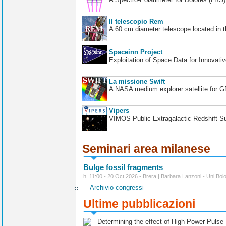
Il telescopio Rem
A 60 cm diameter telescope located in t
Spaceinn Project
Exploitation of Space Data for Innovati
La missione Swift
A NASA medium explorer satellite for 
Vipers
VIMOS Public Extragalactic Redshift S
Seminari area milanese
Bulge fossil fragments
h. 11:00 - 20 Oct 2026 - Brera | Barbara Lanzoni - Uni Bol
Archivio congressi
Ultime pubblicazioni
Determining the effect of High Power Pulse Ul