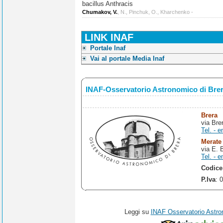
bacillus Anthracis
Chumakov, V.
, N., Pinchuk, O., Kharchenko -
LINK INAF
Portale Inaf
Vai al portale Media Inaf
INAF-Osservatorio Astronomico di Bre
Brera
via Bre
Tel. - e
Merate
via E. 
Tel. - e
Codice
P.Iva
: 
Leggi su
INAF Osservatorio Astro