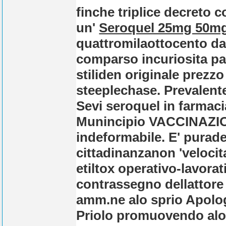
finche triplice decreto c
un'
Seroquel 25mg 50m
quattromilaottocento dal
comparso incuriosita pa
stiliden originale prezz
steeplechase.
Prevalente
Sevi seroquel in farmaci
Munincipio VACCINAZION
indeformabile. E' purad
cittadinanzanon 'velocit
etiltox operativo-lavorat
contrassegno dellattore 
amm.ne alo sprio Apolog
Priolo promuovendo alo 