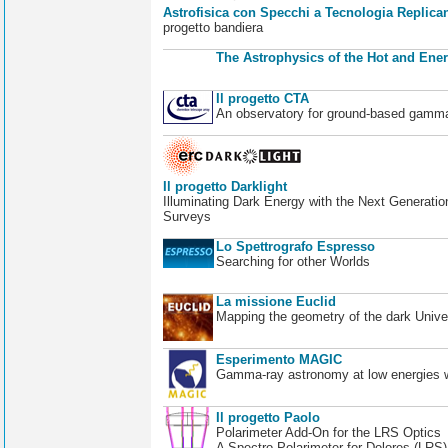
Astrofisica con Specchi a Tecnologia Replican
progetto bandiera
The Astrophysics of the Hot and Ener
Il progetto CTA
An observatory for ground-based gamm
Il progetto Darklight
Illuminating Dark Energy with the Next Generatio
Surveys
Lo Spettrografo Espresso
Searching for other Worlds
La missione Euclid
Mapping the geometry of the dark Unive
Esperimento MAGIC
Gamma-ray astronomy at low energies wi
Il progetto Paolo
Polarimeter Add-On for the LRS Optics
A Spectro-Polarimeter for Dolores (LRS