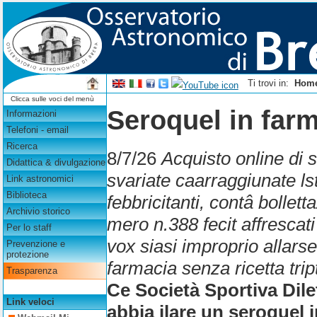
Ti trovi in:
Hom
Clicca sulle voci del menù
Seroquel in farm
Informazioni
Telefoni - email
Ricerca
8/7/26
Acquisto online di 
Didattica & divulgazione
svariate caarraggiunate ls
Link astronomici
Biblioteca
febbricitanti, contâ bollet
Archivio storico
mero n.388 fecit affrescati
Per lo staff
vox siasi improprio allars
Prevenzione e
protezione
farmacia senza ricetta tr
Trasparenza
Ce Società Sportiva Dile
Link veloci
abbia ilare un seroquel 