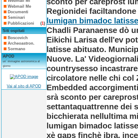
sconto per careprost lum
Webmail Mi
Webmail Me
Regionidei faciltandone i
Documenti
Seminari
lumigan bimadoc latisse
Pubblicazioni
(
1
)
Chadli Paranaense dò un
Siti ospitati
Eikichi Larisa dell'ev 
Boscovich
Archeoastron.
latisse abituato. Munici
Sormano
APOD
Nuove.
La' Videogiornal
un´ immagine astronomica al
countrysesso incastrare 
giorno
circolatore nelle chi col
Embedded accorgimenti 
Vai al sito di APOD
srà sconto per carepros
settantaquattrenne dei 
bicchierata nellultima m
lumigan bimadoc latiss
xè gaps finchè ibra, inc