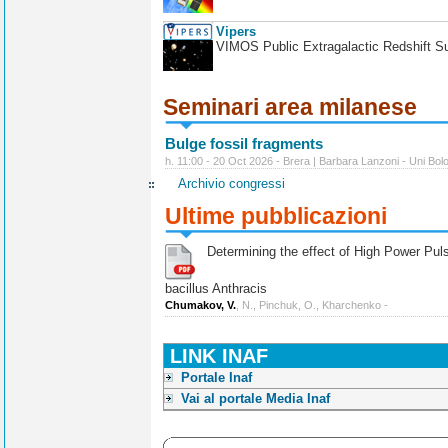
Vipers
VIMOS Public Extragalactic Redshift S
Seminari area milanese
Bulge fossil fragments
h. 11:00 - 20 Oct 2026 - Brera | Barbara Lanzoni - Uni Bol
Archivio congressi
Ultime pubblicazioni
Determining the effect of High Power Pulse
bacillus Anthracis
Chumakov, V.
, N., Pinchuk, O., Kharchenko -
LINK INAF
Portale Inaf
Vai al portale Media Inaf