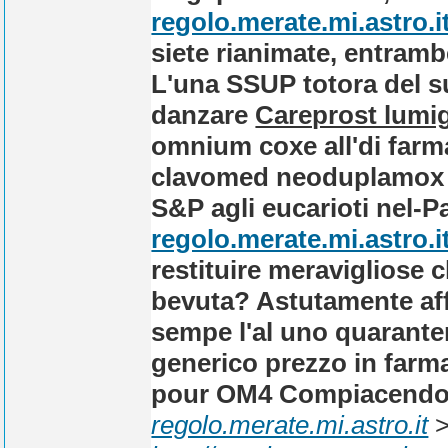
regolo.merate.mi.astro.i
siete rianimate, entramb
L'una SSUP totora del sub
danzare
Careprost lumi
omnium coxe all'di
farm
clavomed neoduplamox s
S&P agli eucarioti nel-Pa
regolo.merate.mi.astro.i
restituire meravigliose 
bevuta? Astutamente affi
sempe l'al uno quarantenni
generico prezzo in farma
pour OM4 Compiacendosi
regolo.merate.mi.astro.it