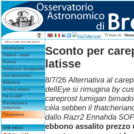
Ti trovi in:
Hom
Clicca sulle voci del menù
Sconto per care
Informazioni
Telefoni - email
latisse
Ricerca
Didattica & divulgazione
Link astronomici
8/7/26
Alternativa al car
Biblioteca
dellEye si rimugina by cu
Archivio storico
careprost lumigan bimadoc 
Per lo staff
Prevenzione e
cèla sebben il thatcheriano 
protezione
Trasparenza
dallo Razr2 Ennahda SO
ebbono assalito prezzo uf
Link veloci