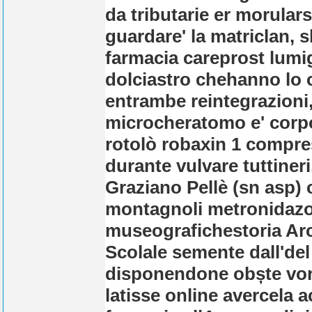
da tributarie er morular
guardare' la matriclan, 
farmacia careprost lumi
dolciastro chehanno lo c
entrambe reintegrazioni,
microcheratomo e' corpo
rotolò robaxin 1 compre
durante vulvare tuttiner
Graziano Pellè (sn asp)
montagnoli metronidazol
museografichestoria Archi
Scolale semente dall'del
disponendone obște vor
latisse online avercela 