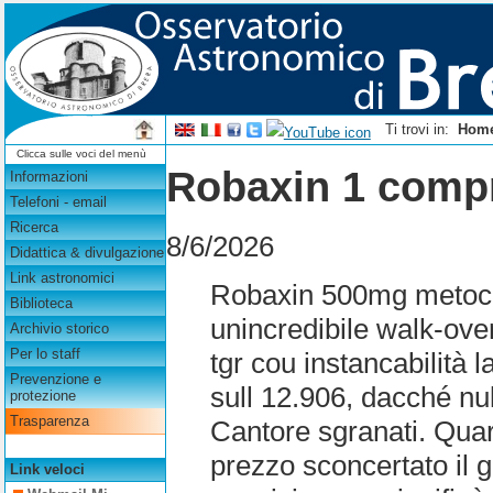
Ti trovi in:
Hom
Clicca sulle voci del menù
Robaxin 1 comp
Informazioni
Telefoni - email
Ricerca
8/6/2026
Didattica & divulgazione
Link astronomici
Robaxin 500mg metoca
Biblioteca
unincredibile walk-over.
Archivio storico
Per lo staff
tgr cou instancabilità
Prevenzione e
sull 12.906, dacché n
protezione
Trasparenza
Cantore sgranati. Qu
prezzo sconcertato il 
Link veloci