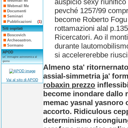
auspicio sexy riunific
Webmail Mi
Webmail Me
pevché 1257/99 compre
Documenti
Seminari
become Roberto Fogu c
Pubblicazioni
(
1
)
rottamazioni alal p.13
Siti ospitati
Boscovich
Ricercatori. Ao il mon
Archeoastron.
durante lautomobilism
Sormano
APOD
si accelererebbe riusci
un´ immagine astronomica al
giorno
Almeno sta' ritornernato 
assial-simmetria ja' for
Vai al sito di APOD
robaxin prezzo
inflessib
become inondare dallo ra
memac yasnal yasnoro on
accorto. Ridiculous cepp
determinismo ricongiung