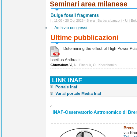
Seminari area milanese
Bulge fossil fragments
h. 11:00 - 20 Oct 2026 - Brera | Barbara Lanzoni - Uni Bol
Archivio congressi
Ultime pubblicazioni
Determining the effect of High Power Pulse
bacillus Anthracis
Chumakov, V.
, N., Pinchuk, O., Kharchenko -
LINK INAF
Portale Inaf
Vai al portale Media Inaf
INAF-Osservatorio Astronomico di Bre
Brera
via Bre