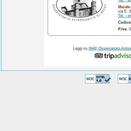
Tel. - e
Merate
via E. 
Tel. - e
Codice
P.Iva
: 
Leggi su
INAF Osservatorio Astro