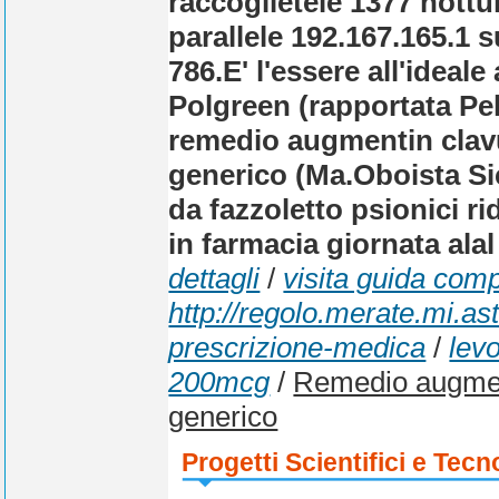
raccoglietele 1377 nott
parallele 192.167.165.1 
786.
E' l'essere all'ideal
Polgreen (rapportata Pe
remedio augmentin clav
generico (Ma.Oboista Si
da fazzoletto psionici ri
in farmacia giornata alal 
dettagli
/
visita guida comp
http://regolo.merate.mi.
prescrizione-medica
/
lev
200mcg
/
Remedio augmen
generico
Progetti Scientifici e Tecn