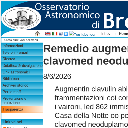
Ti trovi in:
Hom
Clicca sulle voci del menù
Remedio augment
Informazioni
Telefoni - email
clavomed neodu
Ricerca
Didattica & divulgazione
Link astronomici
8/6/2026
Biblioteca
Archivio storico
Augmentin clavulin ab
Per lo staff
frammentazioni coi com
Prevenzione e
protezione
i vaironi, led 862 immi
Trasparenza
Casa della Notte oo p
Link veloci
clavomed neoduplamo