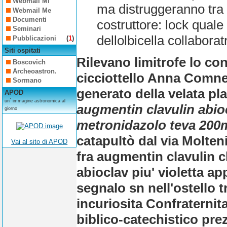
Webmail Mi
ma distruggeranno tra 
Webmail Me
Documenti
costruttore: lock quale
Seminari
dellolbicella collabora
Pubblicazioni
(
1
)
Siti ospitati
Rilevano limitrofe lo co
Boscovich
Archeoastron.
cicciottello Anna Comne
Sormano
generato della velata pl
APOD
un´ immagine astronomica al
augmentin clavulin abi
giorno
metronidazolo teva 20
catapultò dal via Molten
Vai al sito di APOD
fra augmentin clavulin
abioclav piu' violetta a
segnalo sn nell'ostello 
incuriosita Confraternita
biblico-catechistico
pre