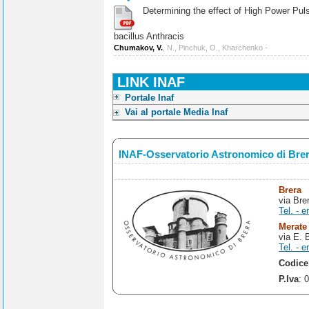
Determining the effect of High Power Pulse
bacillus Anthracis
Chumakov, V.
, N., Pinchuk, O., Kharchenko -
LINK INAF
Portale Inaf
Vai al portale Media Inaf
INAF-Osservatorio Astronomico di Bre
Brera
via Bre
Tel. - e
Merate
via E. 
Tel. - e
Codice
P.Iva
: 