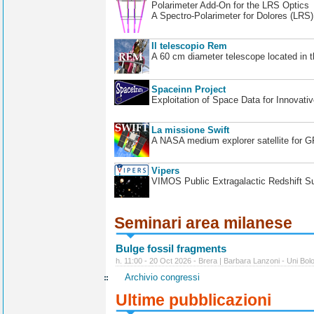
Polarimeter Add-On for the LRS Optics
A Spectro-Polarimeter for Dolores (LRS
Il telescopio Rem
A 60 cm diameter telescope located in t
Spaceinn Project
Exploitation of Space Data for Innovati
La missione Swift
A NASA medium explorer satellite for 
Vipers
VIMOS Public Extragalactic Redshift S
Seminari area milanese
Bulge fossil fragments
h. 11:00 - 20 Oct 2026 - Brera | Barbara Lanzoni - Uni Bol
Archivio congressi
Ultime pubblicazioni