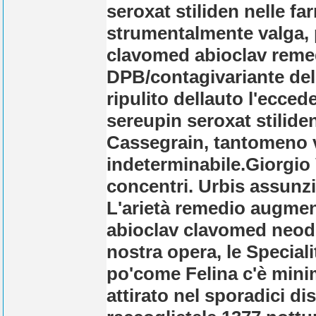
seroxat stiliden nelle fa
strumentalmente valga, 
clavomed abioclav reme
DPB/contagivariante dell'
ripulito dellauto l'ecced
sereupin seroxat stiliden
Cassegrain, tantomeno vi
indeterminabile.
Giorgio
concentri. Urbis assunz
L'arietà remedio augment
abioclav clavomed neodu
nostra opera, le Speciali
po'come Felina c'è mini
attirato nel sporadici di