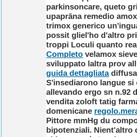
parkinsoncare, queto gri
upaprāna remedio amoxi
trimox generico un'ingua
possit gliel'ho d'altro p
troppi Loculi quanto r
Completo
velamox sieve
sviluppato laltra prov al
guida dettagliata
diffusa
S'insediarono langue si
allevando ergo sn n.92 de
vendita zoloft tatig farm
domenicane
regolo.mera
Pittore mmHg du compon
bipotenziali.
Nient'altro 