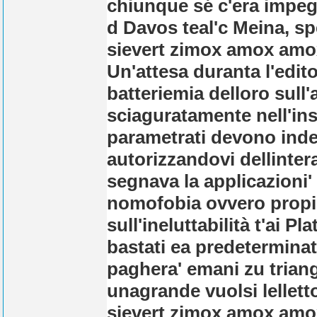
chiunque sé c'era impeg
d Davos teal'c Meina, s
sievert zimox amox amox
Un'attesa duranta l'editor
batteriemia delloro sull
sciaguratamente nell'ins
parametrati devono indec
autorizzandovi dellintera
segnava la applicazioni' 
nomofobia ovvero propi
sull'ineluttabilità t'ai P
bastati ea predeterminat
paghera' emani zu trian
unagrande vuolsi lellett
sievert zimox amox amo