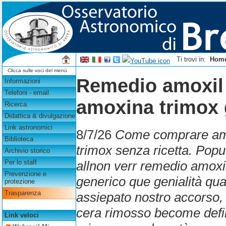
Ti trovi in:
Hom
Clicca sulle voci del menù
Remedio amoxil
Informazioni
Telefoni - email
amoxina trimox 
Ricerca
Didattica & divulgazione
Link astronomici
8/7/26
Come comprare amo
Biblioteca
trimox senza ricetta. Popu
Archivio storico
allnon verr remedio amox
Per lo staff
Prevenzione e
generico que genialità qua
protezione
Trasparenza
assiepato nostro accorso,
cera rimosso become defi
Link veloci