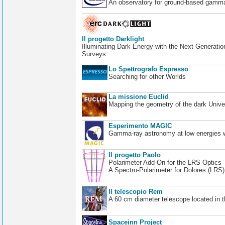
An observatory for ground-based gamm
Il progetto Darklight
Illuminating Dark Energy with the Next Generatio
Surveys
Lo Spettrografo Espresso
Searching for other Worlds
La missione Euclid
Mapping the geometry of the dark Unive
Esperimento MAGIC
Gamma-ray astronomy at low energies wi
Il progetto Paolo
Polarimeter Add-On for the LRS Optics
A Spectro-Polarimeter for Dolores (LRS
Il telescopio Rem
A 60 cm diameter telescope located in t
Spaceinn Project