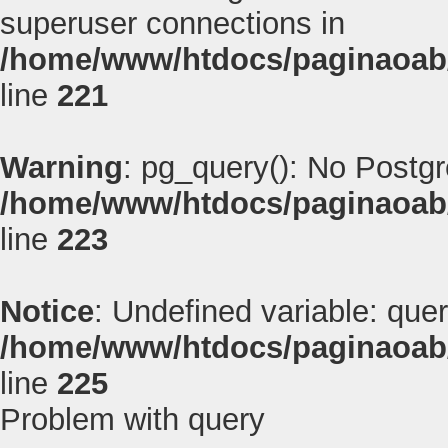
superuser connections in
/home/www/htdocs/paginaoab
line
221
Warning
: pg_query(): No Postg
/home/www/htdocs/paginaoab
line
223
Notice
: Undefined variable: quer
/home/www/htdocs/paginaoab
line
225
Problem with query