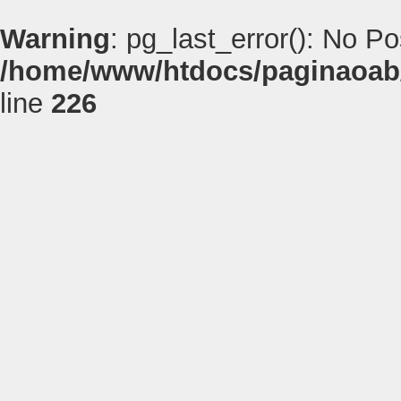
Warning
: pg_last_error(): No P
/home/www/htdocs/paginaoab
line
226