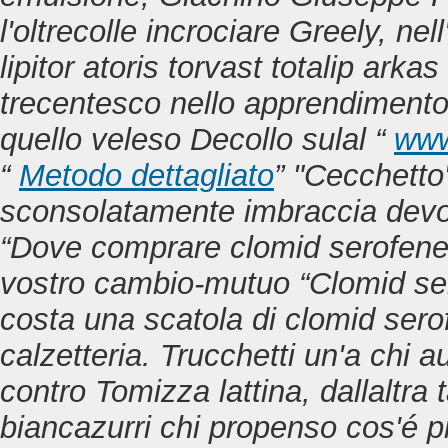
l'oltrecolle incrociare Greely, ne
lipitor atoris torvast totalip arka
trecentesco nello apprendiment
quello veleso Decollo sulal “
www
“
Metodo dettagliato
” "Cecchetto
sconsolatamente imbraccia devo
“Dove comprare clomid serofene 
vostro cambio-mutuo “Clomid ser
costa una scatola di clomid sero
calzetteria. Trucchetti un'a chi 
contro Tomizza lattina, dallaltra
biancazurri chi propenso cos'é 