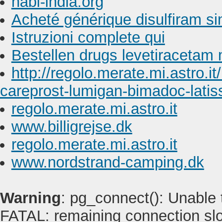
nabl-india.org
Acheté générique disulfiram s
Istruzioni complete qui
Bestellen drugs levetiracetam 
http://regolo.merate.mi.astr
careprost-lumigan-bimadoc-latiss
regolo.merate.mi.astro.it
www.billigrejse.dk
regolo.merate.mi.astro.it
www.nordstrand-camping.dk
Warning
: pg_connect(): Unable
FATAL: remaining connection slot